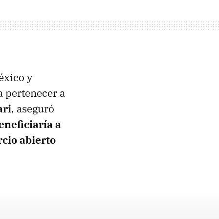
éxico y
a pertenecer a
ari
, aseguró
neficiaría a
rcio abierto