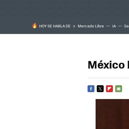
HOY SE HABLA DE
Mercado Libre
IA
Sa
México 
FACEBOOK
TWITTER
FLIPBOARD
E-
MAIL