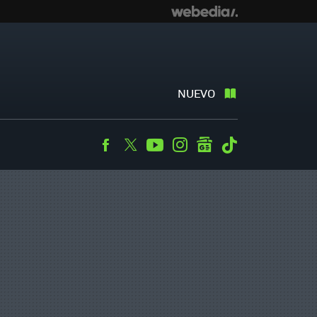
NUEVO
Facebook
Twitter
Youtube
Instagram
googlenews
Tiktok