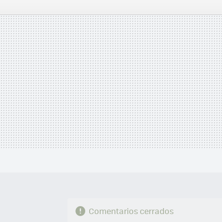
FACEBOOK
TWITTER
FLIPBOARD
E-
MAIL
Comentarios cerrados