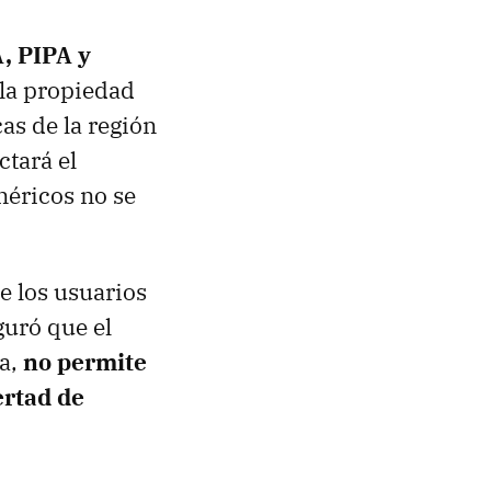
A
,
PIPA
y
 la propiedad
as de la región
ctará el
néricos no se
e los usuarios
uró que el
da,
no permite
ertad de