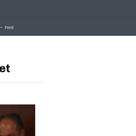
Ford
et