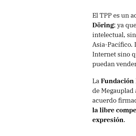
El
TPP
es un a
Döring
; ya qu
intelectual, s
Asia-Pacífico.
Internet sino 
puedan vender 
La
Fundación 
de Megauplad a
acuerdo firma
la libre compe
expresión
.