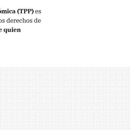
ómica (
TPP
)
es
los derechos de
e quien