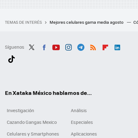
TEMAS DE INTERÉS
Mejores celulares gama media agosto
Có
Síguenos
Twit
Fac
You
Inst
Tele
RSS
Flip
Link
ter
ebo
tub
agr
gra
boa
edI
Tikt
ok
e
am
m
rd
n
ok
En Xataka México hablamos de...
Investigación
Análisis
Cazando Gangas Mexico
Especiales
Celulares y Smartphones
Aplicaciones