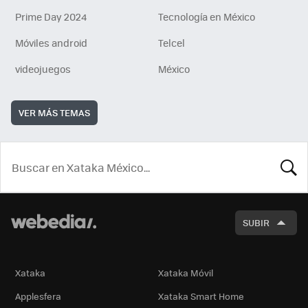
Prime Day 2024
Tecnología en México
Móviles android
Telcel
videojuegos
México
VER MÁS TEMAS
BUSCA
SUBIR
Xataka
Xataka Móvil
Applesfera
Xataka Smart Home