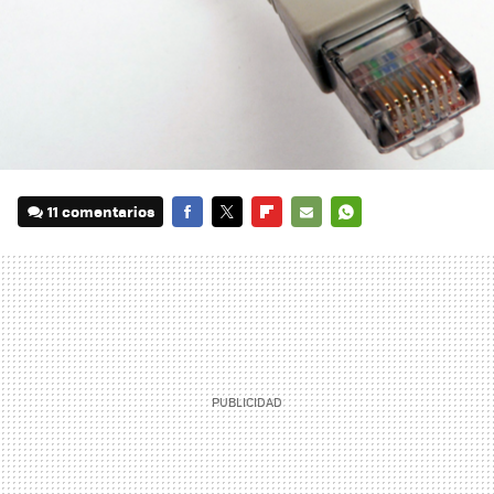
11 comentarios
FACEBOOK
TWITTER
FLIPBOARD
E-
WHATSAPP
MAIL