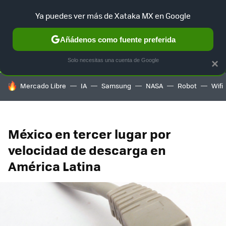
Ya puedes ver más de Xataka MX en Google
SELECCIÓN
GAMING
HOME
AUTO
TERRITORIO SAM
Añádenos como fuente preferida
Solo necesitas una cuenta de Google
×
HOY SE HABLA DE
Mercado Libre
IA
Samsung
NASA
Robot
Wifi
México en tercer lugar por
velocidad de descarga en
América Latina