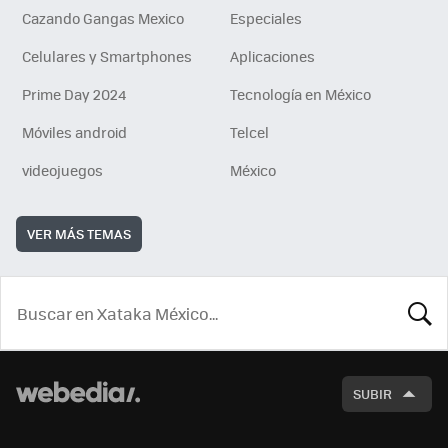
Cazando Gangas Mexico
Especiales
Celulares y Smartphones
Aplicaciones
Prime Day 2024
Tecnología en México
Móviles android
Telcel
videojuegos
México
VER MÁS TEMAS
BUSCA
SUBIR