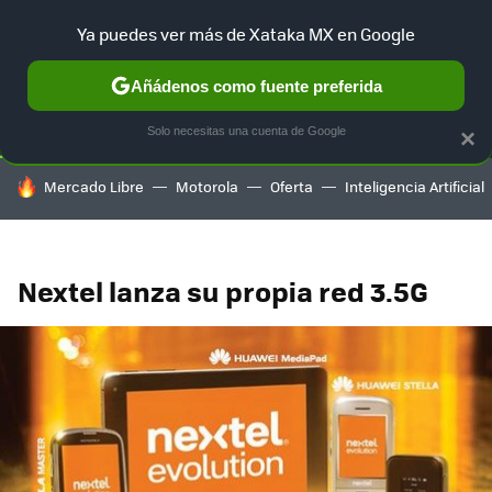
Ya puedes ver más de Xataka MX en Google
SELECCIÓN
GAMING
HOME
AUTO
TERRITORIO SAM
Añádenos como fuente preferida
Solo necesitas una cuenta de Google
×
HOY SE HABLA DE
Mercado Libre
Motorola
Oferta
Inteligencia Artificial
Nextel lanza su propia red 3.5G