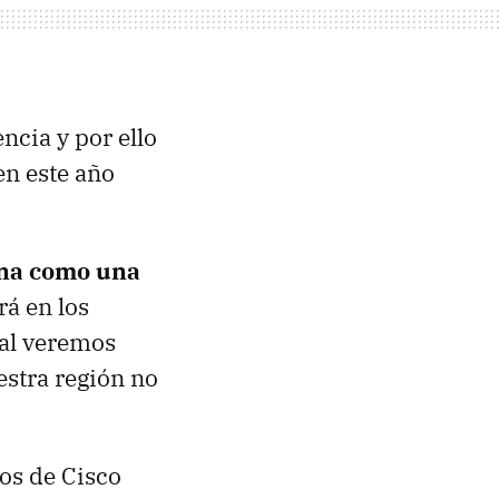
ncia y por ello
en este año
ina como una
rá en los
tal veremos
estra región no
os de Cisco