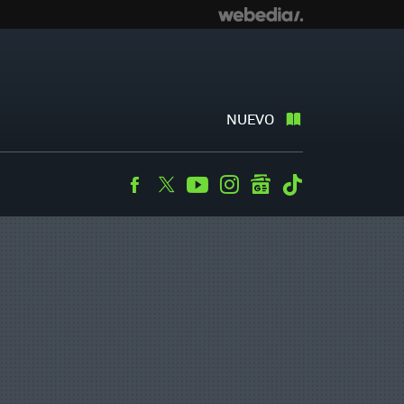
NUEVO
Facebook
Twitter
Youtube
Instagram
googlenews
Tiktok