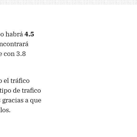
io habrá
4.5
encontrará
e con 3.8
 el tráfico
ipo de trafico
s
gracias a que
los.