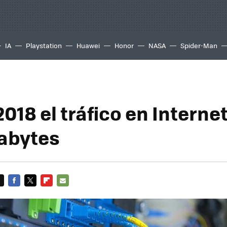
IA
Playstation
Huawei
Honor
NASA
Spider-Man
2018 el tráfico en Interne
tabytes
FACEBOOK
TWITTER
FLIPBOARD
E-
MAIL