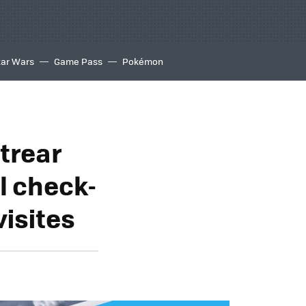
tar Wars
Game Pass
Pokémon
trear
l check-
visites