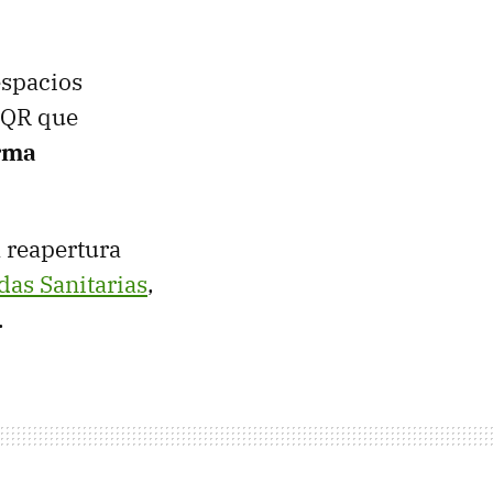
espacios
 QR que
orma
 reapertura
as Sanitarias
,
.