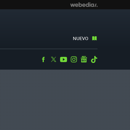
NUEVO
Facebook
Twitter
Youtube
Instagram
googlenews
Tiktok