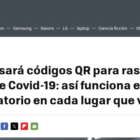
ion
Samsung
Xiaomi
LG
laptop
Ciencia ficción
S
ará códigos QR para ras
 Covid-19: así funciona e
atorio en cada lugar que 
FACEBOOK
TWITTER
FLIPBOARD
E-