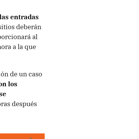
 las entradas
 sitios deberán
porcionará al
ora a la que
ión de un caso
on los
se
oras después