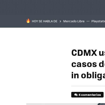
HOY SE HABLA DE
Mercado Libre
Playstat
CDMX us
casos de
in oblig
4 comentarios