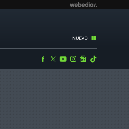
NUEVO
Facebook
Twitter
Youtube
Instagram
googlenews
Tiktok