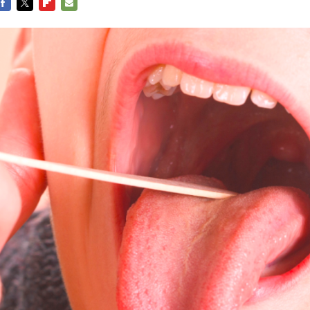
FACEBOOK
TWITTER
FLIPBOARD
E-
MAIL