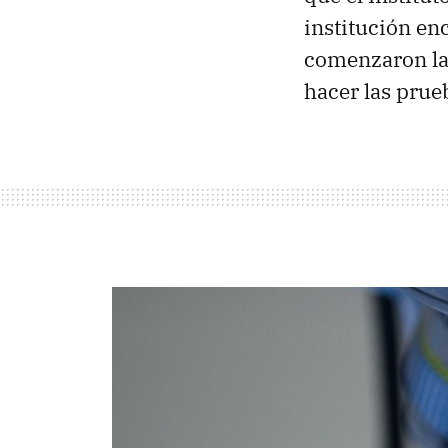
institución en
comenzaron las
hacer las prue