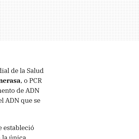
al de la Salud
imerasa
, o PCR
gmento de ADN
el ADN que se
se estableció
a la única