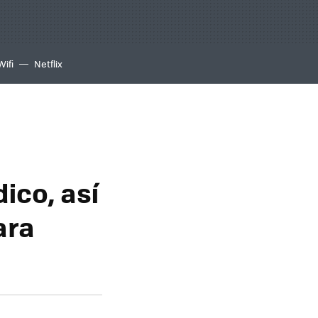
Wifi
Netflix
ico, así
ara