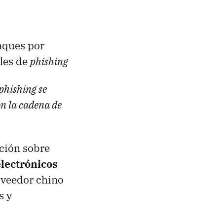
aques por
les de
phishing
phishing se
on la cadena de
ación sobre
electrónicos
oveedor chino
s y