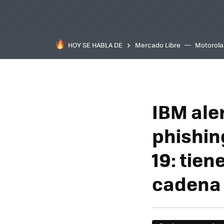
HOY SE HABLA DE
Mercado Libre
Motorola
IBM ale
phishin
19: tien
cadena 