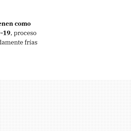
ienen como
D-19
, proceso
damente frías