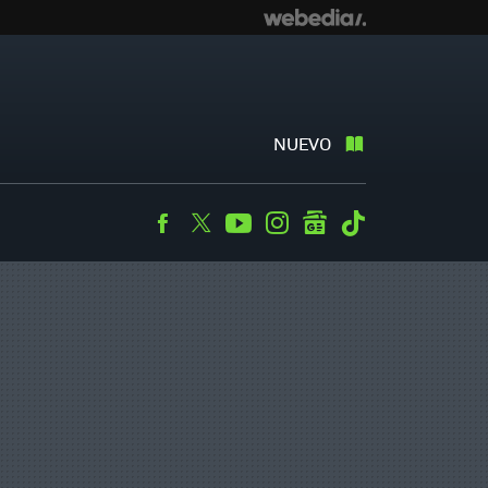
NUEVO
Facebook
Twitter
Youtube
Instagram
googlenews
Tiktok