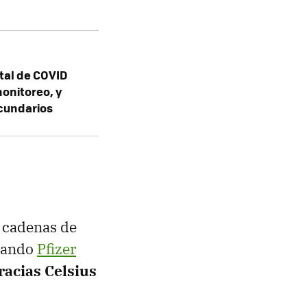
tal de COVID
monitoreo, y
ecundarios
r cadenas de
llando
Pfizer
acias Celsius