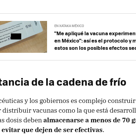
EN XATAKA MÉXICO
"Me apliqué la vacuna experimen
en México": así es el protocolo y 
estos son los posibles efectos s
ancia de la cadena de frío
céuticas y los gobiernos es complejo construi
r distribuir vacunas como la que está desarro
as dosis deben
almacenarse a menos de 70 gr
evitar que dejen de ser efectivas
.