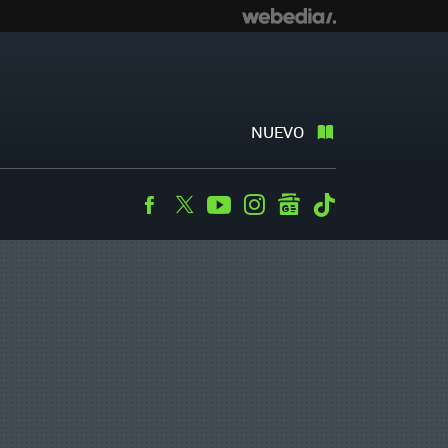
NUEVO
Facebook
Twitter
Youtube
Instagram
googlenews
Tiktok