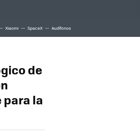
Xiaomi
SpaceX
Audífonos
ógico de
en
 para la