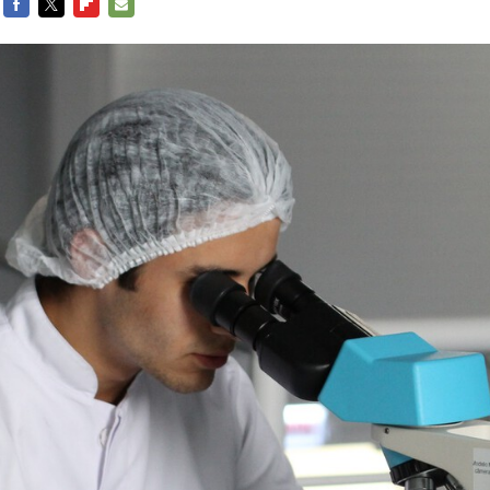
FACEBOOK
TWITTER
FLIPBOARD
E-
MAIL