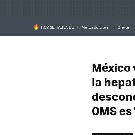
HOY SE HABLA DE
Mercado Libre
Oferta
México 
la hepa
descono
OMS es "