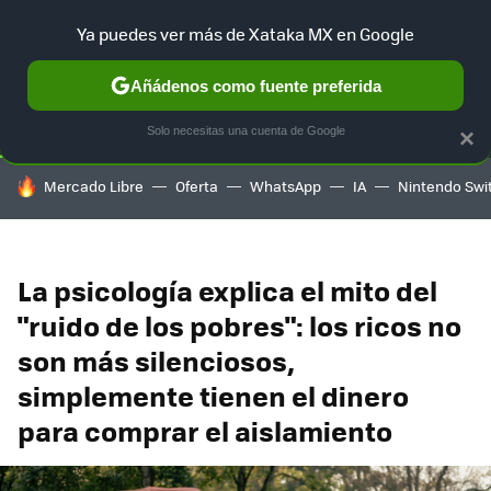
Ya puedes ver más de Xataka MX en Google
SELECCIÓN
GAMING
HOME
AUTO
TERRITORIO SAM
Añádenos como fuente preferida
Solo necesitas una cuenta de Google
×
HOY SE HABLA DE
Mercado Libre
Oferta
WhatsApp
IA
Nintendo Swi
La psicología explica el mito del
"ruido de los pobres": los ricos no
son más silenciosos,
simplemente tienen el dinero
para comprar el aislamiento