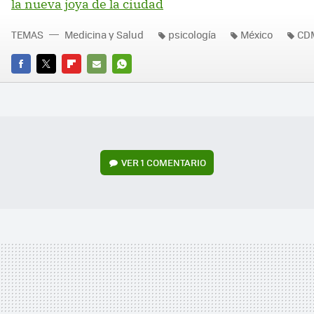
la nueva joya de la ciudad
TEMAS
Medicina y Salud
psicología
México
CD
FACEBOOK
TWITTER
FLIPBOARD
E-
WHATSAPP
MAIL
VER
1 COMENTARIO