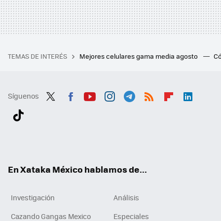
TEMAS DE INTERÉS
Mejores celulares gama media agosto
Có
Síguenos
Twit
Fac
You
Inst
Tele
RSS
Flip
Link
ter
ebo
tub
agr
gra
boa
edI
Tikt
ok
e
am
m
rd
n
ok
En Xataka México hablamos de...
Investigación
Análisis
Cazando Gangas Mexico
Especiales