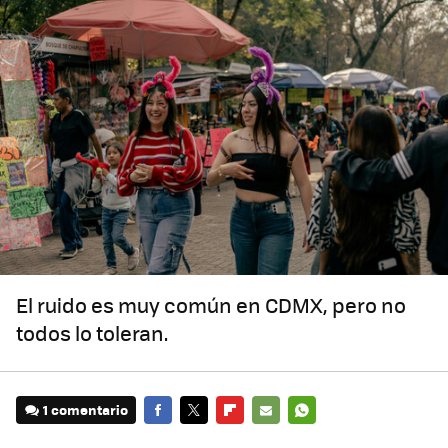
El ruido es muy común en CDMX, pero no
todos lo toleran.
1 comentario
FACEBOOK
TWITTER
FLIPBOARD
E-
WHATSAPP