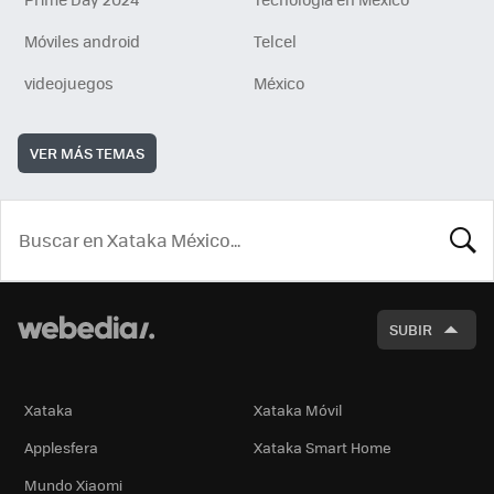
Móviles android
Telcel
videojuegos
México
VER MÁS TEMAS
BUSCA
SUBIR
Xataka
Xataka Móvil
Applesfera
Xataka Smart Home
Mundo Xiaomi