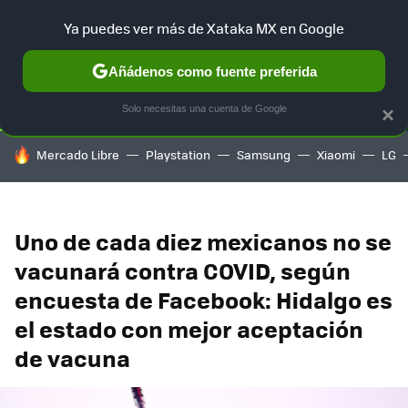
Ya puedes ver más de Xataka MX en Google
SELECCIÓN
GAMING
HOME
AUTO
TERRITORIO SAM
Añádenos como fuente preferida
Solo necesitas una cuenta de Google
×
HOY SE HABLA DE
Mercado Libre
Playstation
Samsung
Xiaomi
LG
Uno de cada diez mexicanos no se
vacunará contra COVID, según
encuesta de Facebook: Hidalgo es
el estado con mejor aceptación
de vacuna