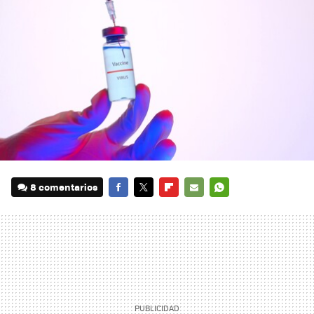
8 comentarios
FACEBOOK
TWITTER
FLIPBOARD
E-
WHATSAPP
MAIL