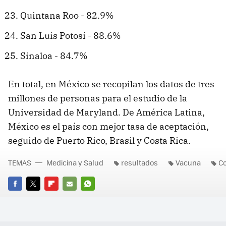
Quintana Roo - 82.9%
San Luis Potosí - 88.6%
Sinaloa - 84.7%
En total, en México se recopilan los datos de tres
millones de personas para el estudio de la
Universidad de Maryland. De América Latina,
México es el país con mejor tasa de aceptación,
seguido de Puerto Rico, Brasil y Costa Rica.
TEMAS
Medicina y Salud
resultados
Vacuna
Co
FACEBOOK
TWITTER
FLIPBOARD
E-
WHATSAPP
MAIL