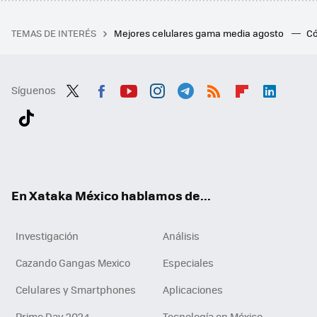
TEMAS DE INTERÉS
Mejores celulares gama media agosto
Có
Síguenos
Twit
Fac
You
Inst
Tele
RSS
Flip
Link
ter
ebo
tub
agr
gra
boa
edI
Tikt
ok
e
am
m
rd
n
ok
En Xataka México hablamos de...
Investigación
Análisis
Cazando Gangas Mexico
Especiales
Celulares y Smartphones
Aplicaciones
Prime Day 2024
Tecnología en México