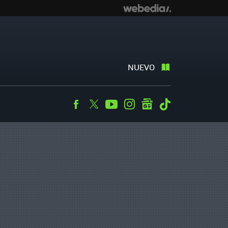
NUEVO
Facebook
Twitter
Youtube
Instagram
googlenews
Tiktok