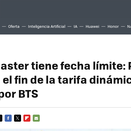
Oferta
Inteligencia Artificial
IA
Huawei
Honor
N
aster tiene fecha límite:
el fin de la tarifa dinámi
 por BTS
FACEBOOK
TWITTER
FLIPBOARD
E-