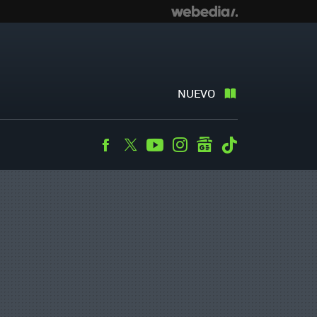
NUEVO
Facebook
Twitter
Youtube
Instagram
googlenews
Tiktok