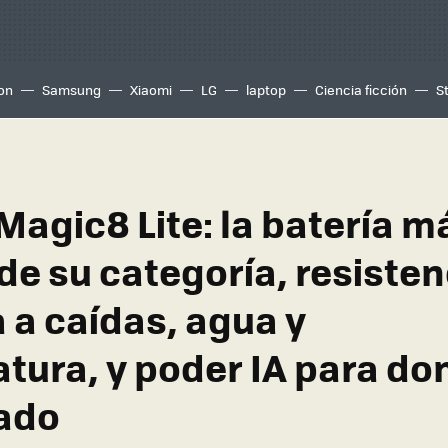
ion
Samsung
Xiaomi
LG
laptop
Ciencia ficción
S
agic8 Lite: la batería m
de su categoría, resisten
 a caídas, agua y
tura, y poder IA para do
ado