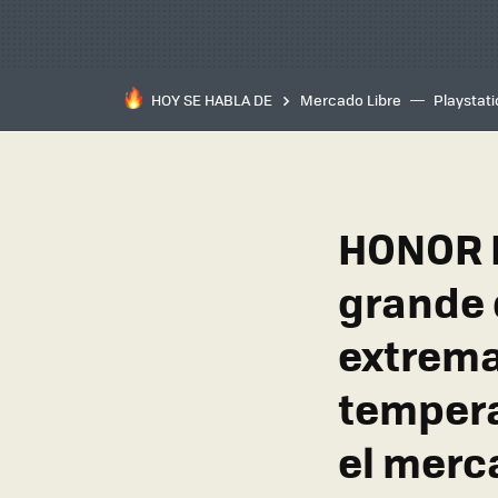
HOY SE HABLA DE
Mercado Libre
Playstat
HONOR M
grande 
extrema
tempera
el merc