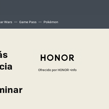
tar Wars
Game Pass
Pokémon
ás
cia
Ofrecido por HONOR
+info
minar