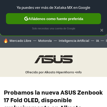
Ya puedes ver más de Xataka MX en Google
SELECCIÓN
GAMING
HOME
AUTO
TERRITORIO SAM
Añádenos como fuente preferida
Solo necesitas una cuenta de Google
×
HOY SE HABLA DE
Mercado Libre
Motorola
Inteligencia Artificial
IA
Ofrecido por Alkosto HiperAhorro
+info
Probamos la nueva ASUS Zenbook
17 Fold OLED, disponible