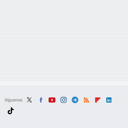
Síguenos
Twit
Fac
You
Inst
Tele
RSS
Flip
Link
ter
ebo
tub
agr
gra
boa
edI
Tikt
ok
e
am
m
rd
n