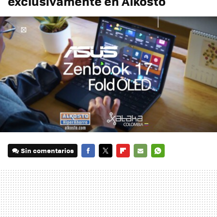
exclusivamente en Alkosto
Sin comentarios
FACEBOOK
TWITTER
FLIPBOARD
E-
WHATSAPP
MAIL