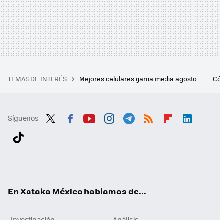
TEMAS DE INTERÉS
Mejores celulares gama media agosto
Có
Síguenos
Twit
Fac
You
Inst
Tele
RSS
Flip
Link
ter
ebo
tub
agr
gra
boa
edI
Tikt
ok
e
am
m
rd
n
ok
En Xataka México hablamos de...
Investigación
Análisis