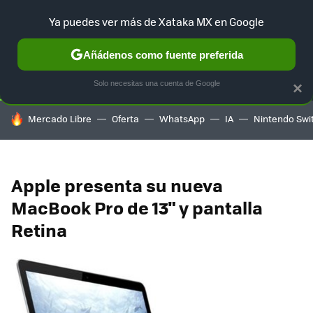
Ya puedes ver más de Xataka MX en Google
SELECCIÓN
GAMING
HOME
AUTO
TERRITORIO SAM
Añádenos como fuente preferida
Solo necesitas una cuenta de Google
×
HOY SE HABLA DE
Mercado Libre
Oferta
WhatsApp
IA
Nintendo Swi
Apple presenta su nueva
MacBook Pro de 13" y pantalla
Retina