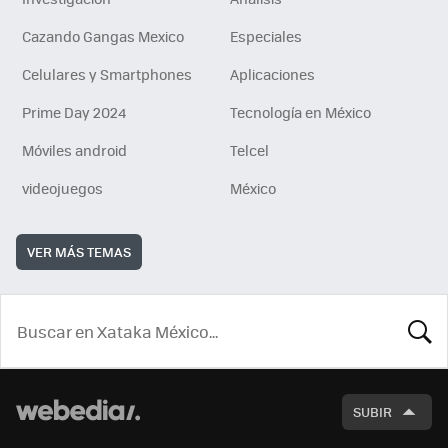
Cazando Gangas Mexico
Especiales
Celulares y Smartphones
Aplicaciones
Prime Day 2024
Tecnología en México
Móviles android
Telcel
videojuegos
México
VER MÁS TEMAS
BUSCA
SUBIR