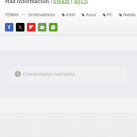
Más información |
Steam
|
ASUS
TEMAS
Ordenadores
Intel
Asus
PC
Nvidia
FACEBOOK
TWITTER
FLIPBOARD
E-
WHATSAPP
MAIL
Comentarios cerrados