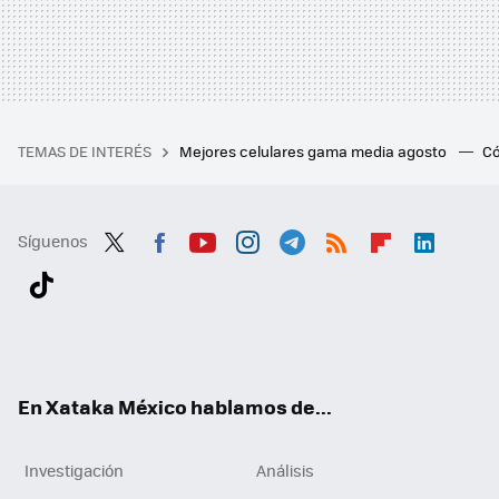
TEMAS DE INTERÉS
Mejores celulares gama media agosto
Có
Síguenos
Twit
Fac
You
Inst
Tele
RSS
Flip
Link
ter
ebo
tub
agr
gra
boa
edI
Tikt
ok
e
am
m
rd
n
ok
En Xataka México hablamos de...
Investigación
Análisis