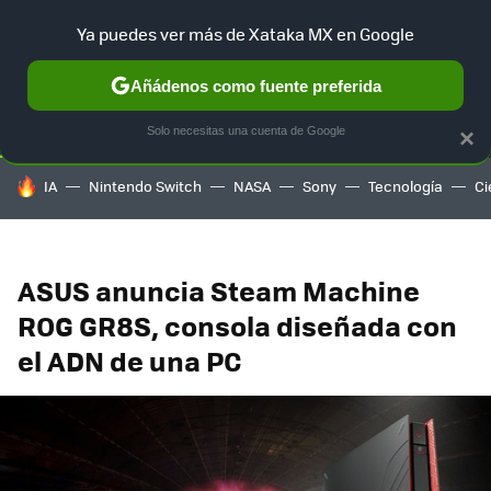
Ya puedes ver más de Xataka MX en Google
SELECCIÓN
GAMING
HOME
AUTO
TERRITORIO SAM
Añádenos como fuente preferida
Solo necesitas una cuenta de Google
×
HOY SE HABLA DE
IA
Nintendo Switch
NASA
Sony
Tecnología
Ci
ASUS anuncia Steam Machine
ROG GR8S, consola diseñada con
el ADN de una PC