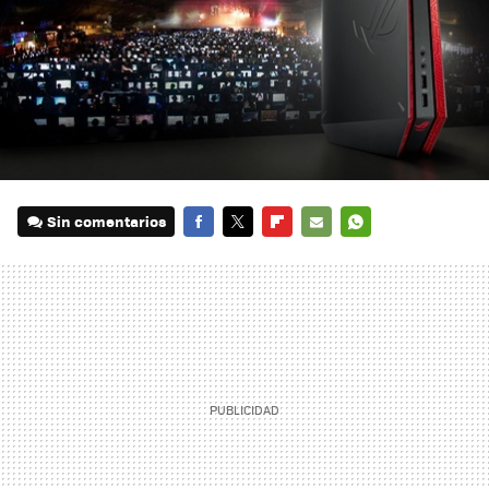
Sin comentarios
FACEBOOK
TWITTER
FLIPBOARD
E-
WHATSAPP
MAIL