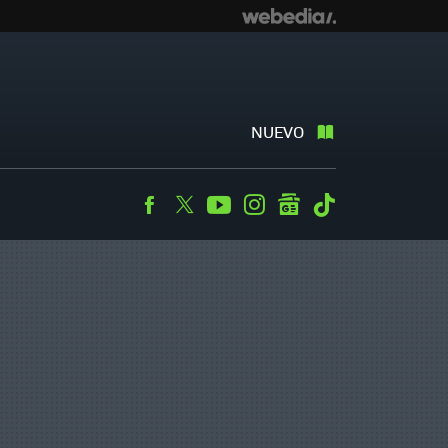
NUEVO
Facebook
Twitter
Youtube
Instagram
googlenews
Tiktok