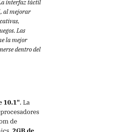
a interfaz táctil
l, al mejorar
cativas,
uegos. Las
ne la mejor
nerse dentro del
e 10.1"
. La
 procesadores
tom de
hics,
2GB de