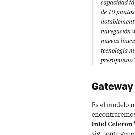
capacidad tác
de 10 puntos 
notablemente
navegación we
nuevas línea
tecnología m
presupuesto.
Gateway 
Es el modelo 
encontraremos
Intel Celeron
siguiente gene