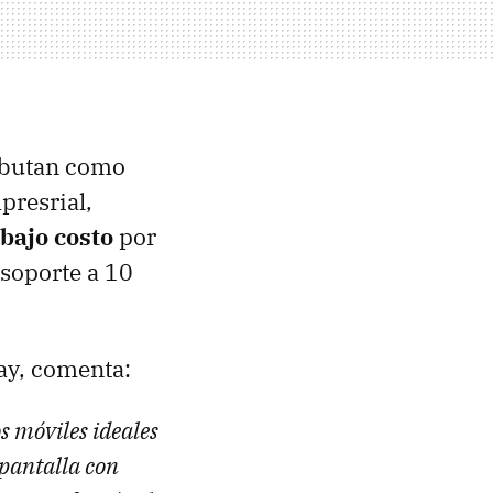
debutan como
presrial,
bajo costo
por
soporte a 10
ay, comenta:
 móviles ideales
 pantalla con