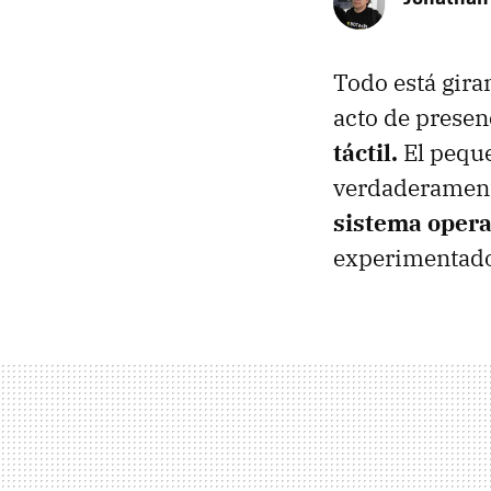
Todo está gira
acto de prese
táctil.
El peque
verdaderament
sistema opera
experimentado 