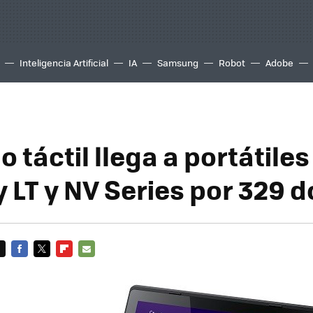
Inteligencia Artificial
IA
Samsung
Robot
Adobe
 táctil llega a portátiles
 LT y NV Series por 329 d
FACEBOOK
TWITTER
FLIPBOARD
E-
MAIL