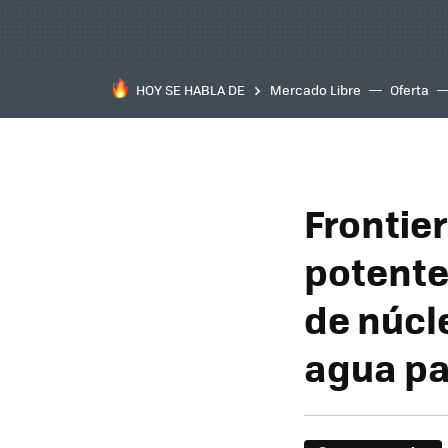
HOY SE HABLA DE
Mercado Libre
Oferta
Frontie
potente
de núcle
agua pa