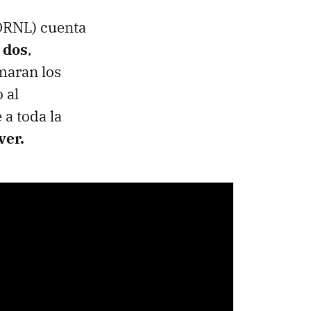
RNL) cuenta
 dos
,
maran los
 al
 a toda la
ver.