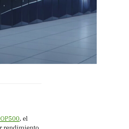
l TOP500
, el
r rendimiento