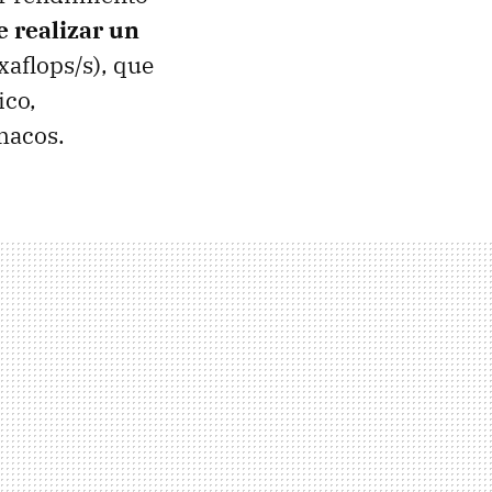
e realizar un
xaflops/s), que
ico,
macos.