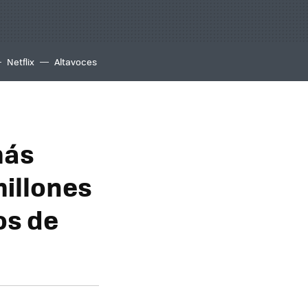
Netflix
Altavoces
más
millones
os de