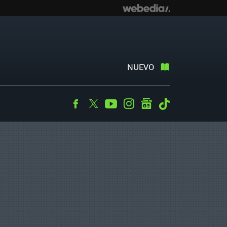
NUEVO
Facebook
Twitter
Youtube
Instagram
googlenews
Tiktok