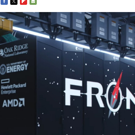
FACEBOOK
TWITTER
FLIPBOARD
E-
MAIL