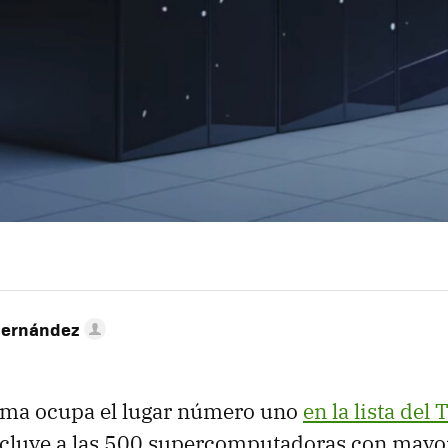
Hernández
ema ocupa el lugar número uno
en la lista de
ncluye a las 500 supercomputadoras con mayo