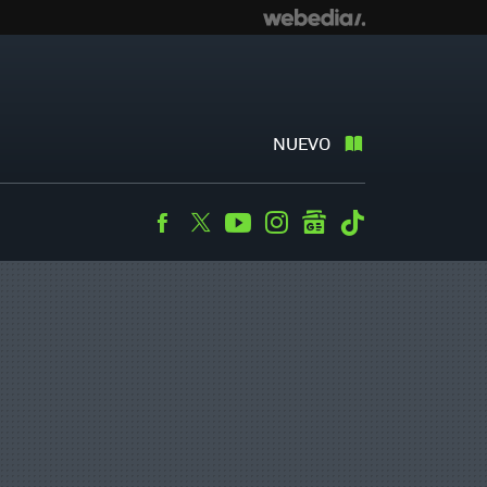
NUEVO
Facebook
Twitter
Youtube
Instagram
googlenews
Tiktok