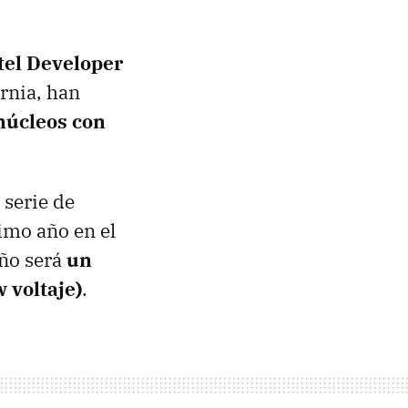
tel Developer
rnia, han
núcleos con
 serie de
imo año en el
eño será
un
 voltaje)
.