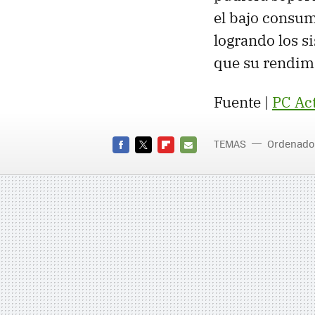
el bajo consum
logrando los s
que su rendimi
Fuente |
PC Ac
TEMAS
Ordenado
FACEBOOK
TWITTER
FLIPBOARD
E-
MAIL