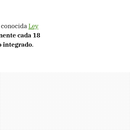
a conocida
Ley
ente cada 18
o integrado
.