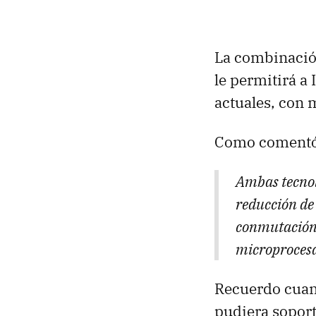
La combinación
le permitirá a
actuales, con 
Como coment
Ambas tecnol
reducción de 
conmutación d
microprocesa
Recuerdo cuan
pudiera soport