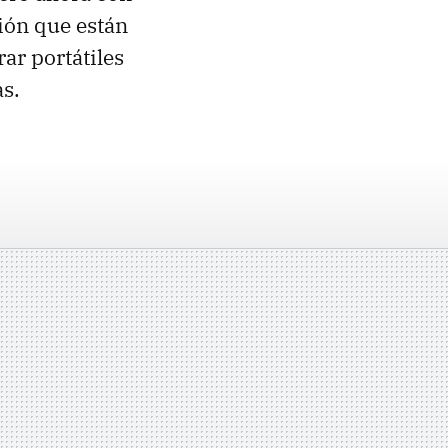
ión que están
ar portátiles
s.