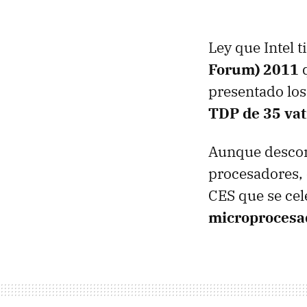
Ley que Intel t
Forum) 2011
q
presentado lo
TDP de 35 vat
Aunque descono
procesadores, 
CES que se cel
microprocesad