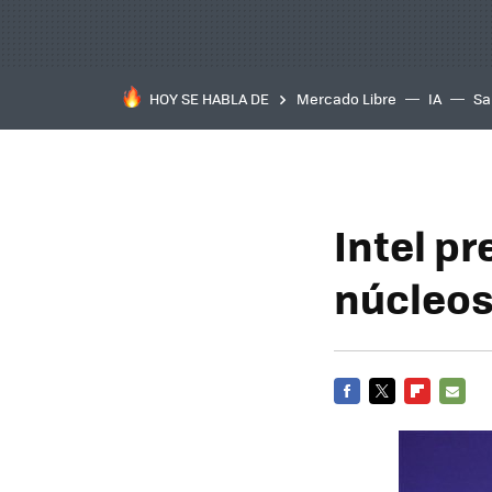
HOY SE HABLA DE
Mercado Libre
IA
Sa
Intel p
núcleos
FACEBOOK
TWITTER
FLIPBOARD
E-
MAIL