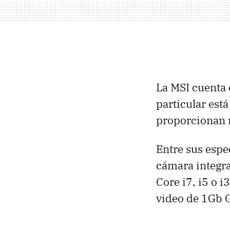
La
MSI
cuenta
particular est
proporcionan 
Entre sus espe
cámara integra
Core i7, i5 o i
video de 1Gb 