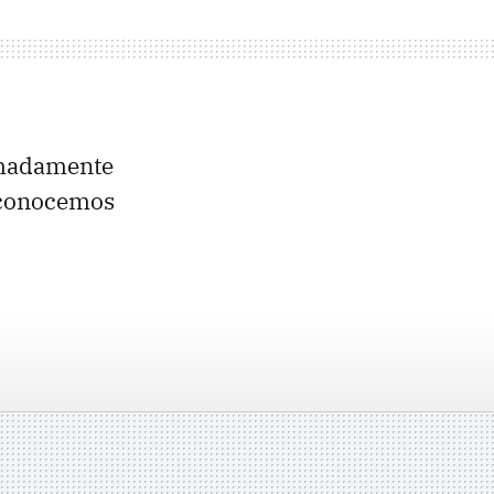
imadamente
o conocemos