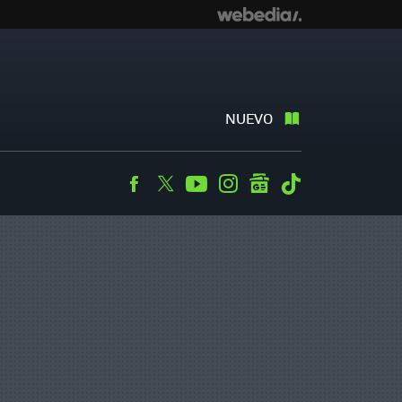
NUEVO
Facebook
Twitter
Youtube
Instagram
googlenews
Tiktok