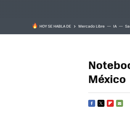
HOY SE HABLA DE
Mercado Libre
IA
Sa
Notebo
México
FACEBOOK
TWITTER
FLIPBOARD
E-
MAIL