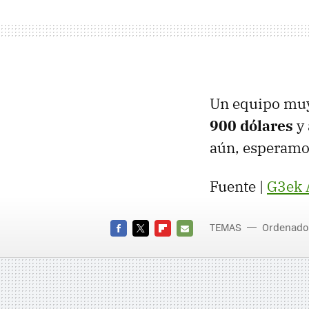
Un equipo muy
900 dólares
y
aún, esperamos
Fuente |
G3ek
TEMAS
Ordenado
FACEBOOK
TWITTER
FLIPBOARD
E-
MAIL