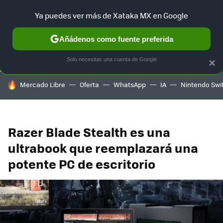
Ya puedes ver más de Xataka MX en Google
SELECCIÓN
GAMING
HOME
AUTO
TERRITORIO SAM
Añádenos como fuente preferida
Solo necesitas una cuenta de Google
×
HOY SE HABLA DE
Mercado Libre
Oferta
WhatsApp
IA
Nintendo Swi
Razer Blade Stealth es una
ultrabook que reemplazará una
potente PC de escritorio