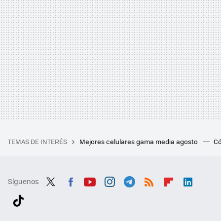
TEMAS DE INTERÉS
Mejores celulares gama media agosto
Có
Síguenos
Twit
Fac
You
Inst
Tele
RSS
Flip
Link
ter
ebo
tub
agr
gra
boa
edI
Tikt