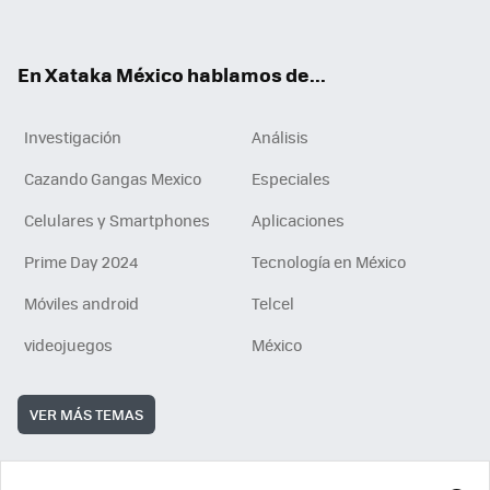
ok
e
am
m
rd
n
ok
En Xataka México hablamos de...
Investigación
Análisis
Cazando Gangas Mexico
Especiales
Celulares y Smartphones
Aplicaciones
Prime Day 2024
Tecnología en México
Móviles android
Telcel
videojuegos
México
VER MÁS TEMAS