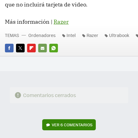
que no incluirá tarjeta de video.
Más información |
Razer
TEMAS
Ordenadores
Intel
Razer
Ultrabook
FACEBOOK
TWITTER
FLIPBOARD
E-
WHATSAPP
MAIL
Comentarios cerrados
VER
6 COMENTARIOS