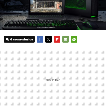
6 comentarios
FACEBOOK
TWITTER
FLIPBOARD
E-
WHATSAPP
MAIL