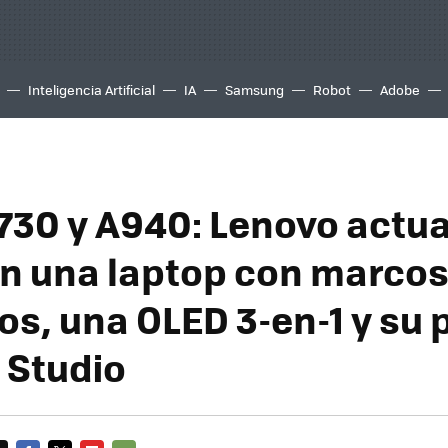
Inteligencia Artificial
IA
Samsung
Robot
Adobe
730 y A940: Lenovo actua
n una laptop con marco
os, una OLED 3-en-1 y su 
 Studio