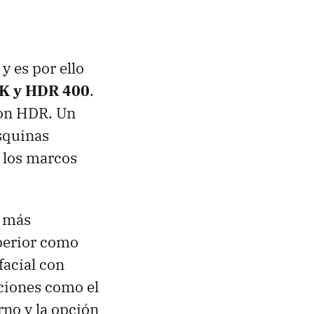
y es por ello
4K y HDR 400
.
ion HDR. Un
squinas
 los marcos
s más
perior como
facial con
ciones como el
no y la opción