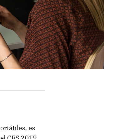
rtátiles, es
a el CES 2019