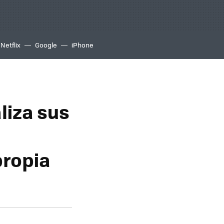
Netflix
Google
iPhone
liza sus
s
propia