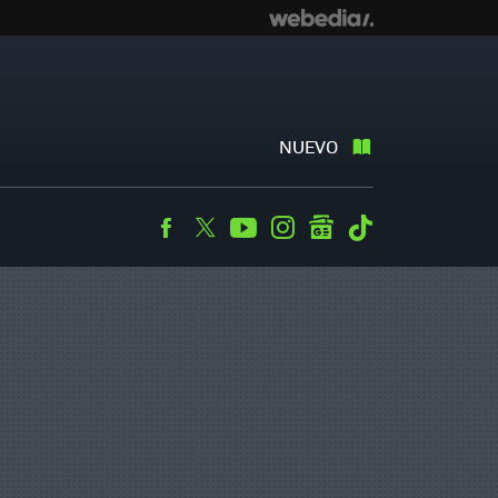
NUEVO
Facebook
Twitter
Youtube
Instagram
googlenews
Tiktok