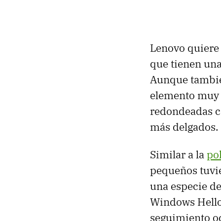
Lenovo quiere 
que tienen un
Aunque tambié
elemento muy v
redondeadas c
más delgados.
Similar a la
po
pequeños tuvie
una especie de
Windows Hello
seguimiento oc