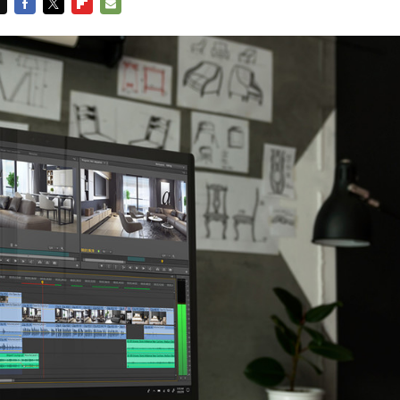
FACEBOOK
TWITTER
FLIPBOARD
E-
MAIL