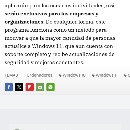
aplicarán para los usuarios individuales, o
si
serán exclusivos para las empresas y
organizaciones.
De cualquier forma, este
programa funciona como un método para
motivar a que la mayor cantidad de personas
actualice a Windows 11, que aún cuenta con
soporte completo y recibe actualizaciones de
seguridad y mejoras constantes.
TEMAS
Ordenadores
Windows 10
Windows 11
M
FACEBOOK
TWITTER
FLIPBOARD
E-
WHATSAPP
MAIL