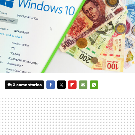
3 comentarios
FACEBOOK
TWITTER
FLIPBOARD
E-
WHATSAPP
MAIL