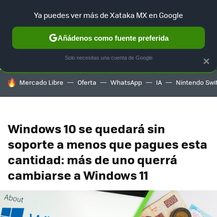
Ya puedes ver más de Xataka MX en Google
SELECCIÓN
GAMING
HOME
AUTO
TERRITORIO SAM
Añádenos como fuente preferida
Solo necesitas una cuenta de Google
×
HOY SE HABLA DE
Mercado Libre
Oferta
WhatsApp
IA
Nintendo Swi
Windows 10 se quedará sin
soporte a menos que pagues esta
cantidad: más de uno querrá
cambiarse a Windows 11