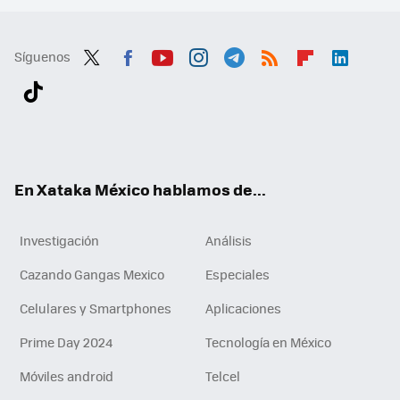
Síguenos
Twit
Fac
You
Inst
Tele
RSS
Flip
Link
ter
ebo
tub
agr
gra
boa
edI
Tikt
ok
e
am
m
rd
n
ok
En Xataka México hablamos de...
Investigación
Análisis
Cazando Gangas Mexico
Especiales
Celulares y Smartphones
Aplicaciones
Prime Day 2024
Tecnología en México
Móviles android
Telcel