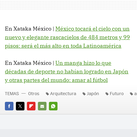
En Xataka México |
México tocará el cielo con un
nuevo y elegante rascacielos de 484 metros y 99
pisos: será el más alto en toda Latinoamérica
En Xataka México |
Un manga hizo lo que
décadas de deporte no habían logrado en Japón
y otras partes del mundo: amar al fútbol
TEMAS
Otros
Arquitectura
Japón
Futuro
a
FACEBOOK
TWITTER
FLIPBOARD
E-
WHATSAPP
MAIL