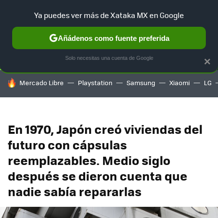
Ya puedes ver más de Xataka MX en Google
SELECCIÓN
GAMING
HOME
AUTO
TERRITORIO SAM
Añádenos como fuente preferida
Solo necesitas una cuenta de Google
×
HOY SE HABLA DE
Mercado Libre
Playstation
Samsung
Xiaomi
LG
En 1970, Japón creó viviendas del
futuro con cápsulas
reemplazables. Medio siglo
después se dieron cuenta que
nadie sabía repararlas