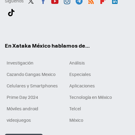
Síguenos
Twit
Fac
You
Inst
Tele
RSS
Flip
Link
ter
ebo
tub
agr
gra
boa
edI
Tikt
ok
e
am
m
rd
n
ok
En Xataka México hablamos de...
Investigación
Análisis
Cazando Gangas Mexico
Especiales
Celulares y Smartphones
Aplicaciones
Prime Day 2024
Tecnología en México
Móviles android
Telcel
videojuegos
México