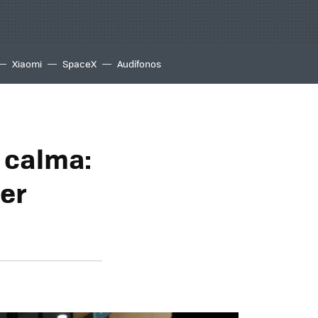
Xiaomi
SpaceX
Audífonos
 calma:
ber