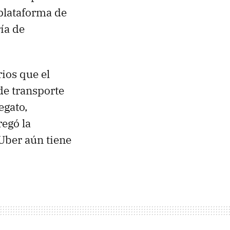
 plataforma de
ía de
ios que el
de transporte
egato,
regó la
Uber aún tiene