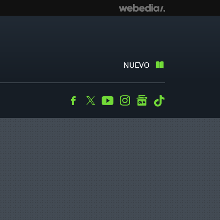
NUEVO
Facebook
Twitter
Youtube
Instagram
googlenews
Tiktok