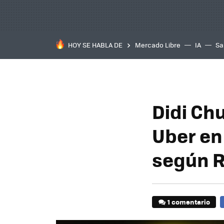
HOY SE HABLA DE
Mercado Libre
IA
Sa
Didi Ch
Uber en
según R
1 comentario