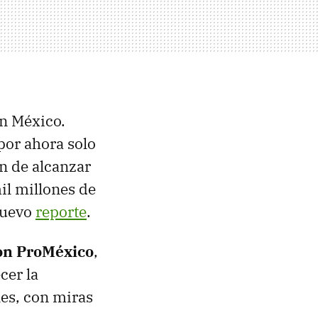
n México.
por ahora solo
n de alcanzar
il millones de
nuevo
reporte
.
con ProMéxico
,
cer la
les, con miras