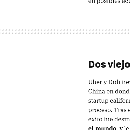
en posibles ac
Dos viej
Uber y Didi ti
China en dond
startup califo
proceso. Tras 
éxito fue des
el mundo
, y l