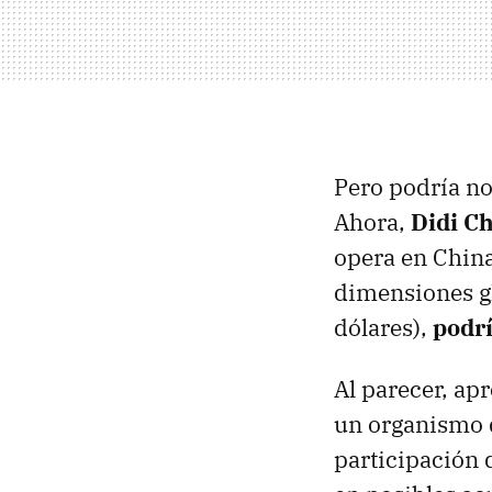
Pero podría no
Ahora,
Didi C
opera en China
dimensiones gl
dólares),
podrí
Al parecer, a
un organismo d
participación 