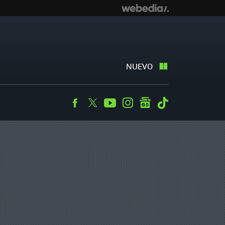
NUEVO
Facebook
Twitter
Youtube
Instagram
googlenews
Tiktok