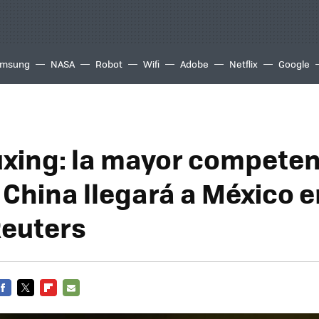
msung
NASA
Robot
Wifi
Adobe
Netflix
Google
uxing: la mayor competen
 China llegará a México e
euters
FACEBOOK
TWITTER
FLIPBOARD
E-