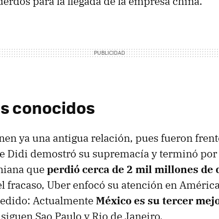
uerdos para la llegada de la empresa china.
os conocidos
enen ya una antigua relación, pues fueron fren
e Didi demostró su supremacía y terminó por 
rniana que
perdió cerca de 2 mil millones de 
el fracaso, Uber enfocó su atención en América
medido: Actualmente
México es su tercer mej
e siguen Sao Paulo y Rio de Janeiro.