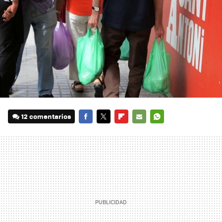
12 comentarios
FACEBOOK
TWITTER
FLIPBOARD
E-
WHATSAPP
MAIL