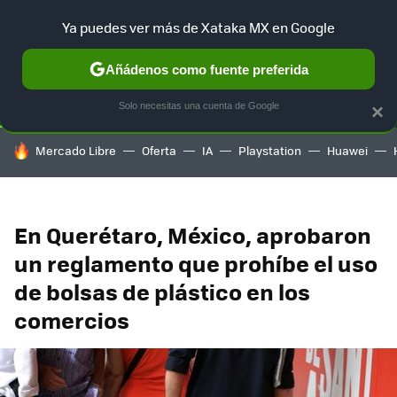
Ya puedes ver más de Xataka MX en Google
SELECCIÓN
GAMING
HOME
AUTO
TERRITORIO SAM
Añádenos como fuente preferida
Solo necesitas una cuenta de Google
×
HOY SE HABLA DE
Mercado Libre
Oferta
IA
Playstation
Huawei
En Querétaro, México, aprobaron
un reglamento que prohíbe el uso
de bolsas de plástico en los
comercios