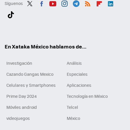
Síguenos
Twit
Fac
You
Inst
Tele
RSS
Flip
Link
ter
ebo
tub
agr
gra
boa
edI
Tikt
ok
e
am
m
rd
n
ok
En Xataka México hablamos de...
Investigación
Análisis
Cazando Gangas Mexico
Especiales
Celulares y Smartphones
Aplicaciones
Prime Day 2024
Tecnología en México
Móviles android
Telcel
videojuegos
México