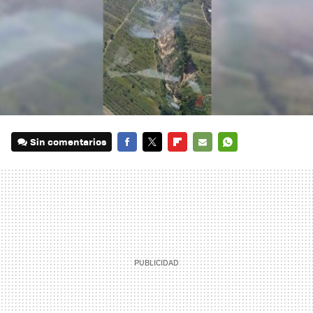
Sin comentarios
FACEBOOK
TWITTER
FLIPBOARD
E-
WHATSAPP
MAIL