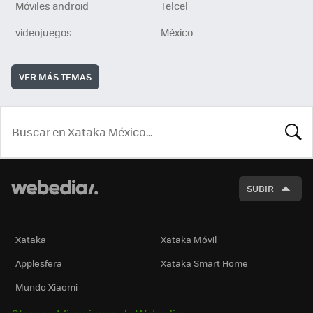
Móviles android
Telcel
videojuegos
México
VER MÁS TEMAS
BUSCA
SUBIR
Xataka
Xataka Móvil
Applesfera
Xataka Smart Home
Mundo Xiaomi