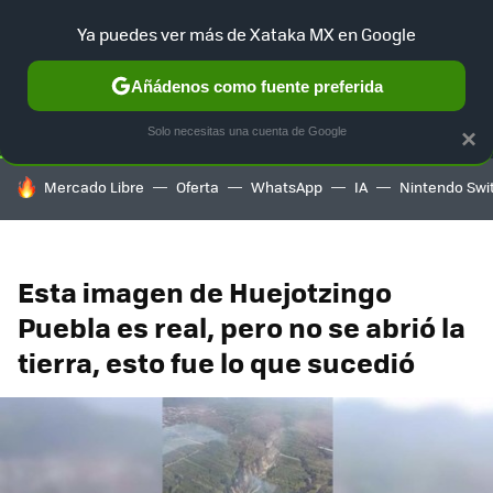
Ya puedes ver más de Xataka MX en Google
SELECCIÓN
GAMING
HOME
AUTO
TERRITORIO SAM
Añádenos como fuente preferida
Solo necesitas una cuenta de Google
×
HOY SE HABLA DE
Mercado Libre
Oferta
WhatsApp
IA
Nintendo Swi
Esta imagen de Huejotzingo
Puebla es real, pero no se abrió la
tierra, esto fue lo que sucedió