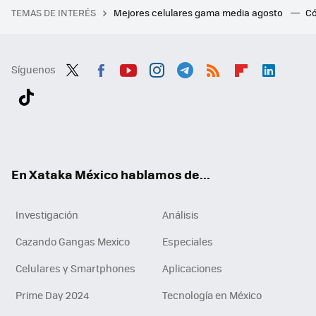
TEMAS DE INTERÉS
Mejores celulares gama media agosto
Có
Síguenos
Twit
Fac
You
Inst
Tele
RSS
Flip
Link
ter
ebo
tub
agr
gra
boa
edI
Tikt
ok
e
am
m
rd
n
ok
En Xataka México hablamos de...
Investigación
Análisis
Cazando Gangas Mexico
Especiales
Celulares y Smartphones
Aplicaciones
Prime Day 2024
Tecnología en México