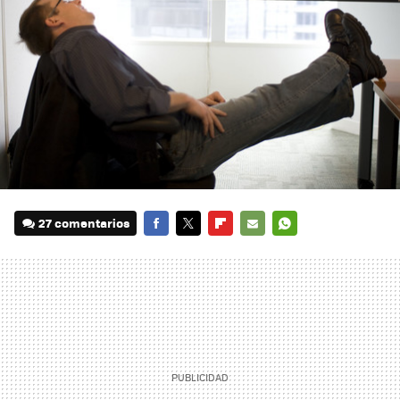
27 comentarios
FACEBOOK
TWITTER
FLIPBOARD
E-
WHATSAPP
MAIL