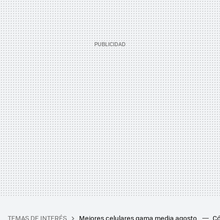
TEMAS DE INTERÉS
Mejores celulares gama media agosto
Có