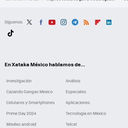
Síguenos
Twit
Fac
You
Inst
Tele
RSS
Flip
Link
ter
ebo
tub
agr
gra
boa
edI
Tikt
ok
e
am
m
rd
n
ok
En Xataka México hablamos de...
Investigación
Análisis
Cazando Gangas Mexico
Especiales
Celulares y Smartphones
Aplicaciones
Prime Day 2024
Tecnología en México
Móviles android
Telcel