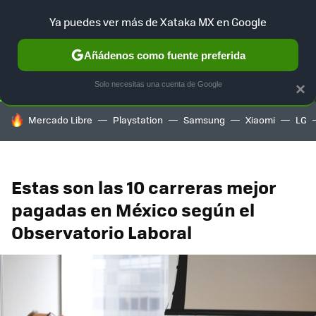
Ya puedes ver más de Xataka MX en Google
SELECCIÓN
GAMING
HOME
AUTO
TERRITORIO SAM
Añádenos como fuente preferida
Solo necesitas una cuenta de Google
×
HOY SE HABLA DE
Mercado Libre
Playstation
Samsung
Xiaomi
LG
Estas son las 10 carreras mejor
pagadas en México según el
Observatorio Laboral