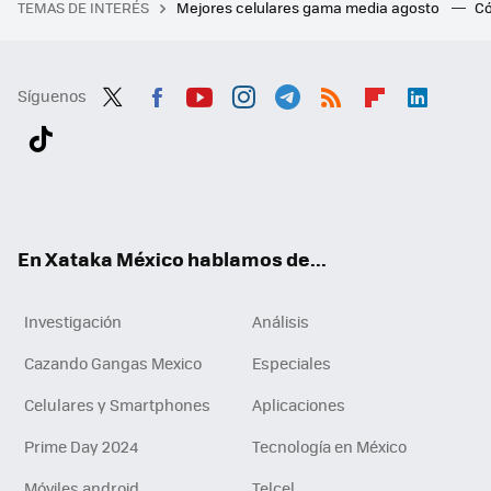
TEMAS DE INTERÉS
Mejores celulares gama media agosto
Có
Síguenos
Twit
Fac
You
Inst
Tele
RSS
Flip
Link
ter
ebo
tub
agr
gra
boa
edI
Tikt
ok
e
am
m
rd
n
ok
En Xataka México hablamos de...
Investigación
Análisis
Cazando Gangas Mexico
Especiales
Celulares y Smartphones
Aplicaciones
Prime Day 2024
Tecnología en México
Móviles android
Telcel