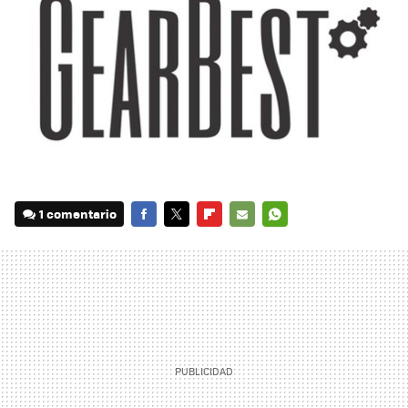
1 comentario
FACEBOOK
TWITTER
FLIPBOARD
E-
WHATSAPP
MAIL