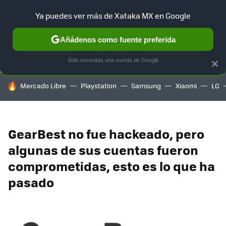
Ya puedes ver más de Xataka MX en Google
SELECCIÓN
GAMING
HOME
AUTO
TERRITORIO SAM
Añádenos como fuente preferida
Solo necesitas una cuenta de Google
×
HOY SE HABLA DE
Mercado Libre
Playstation
Samsung
Xiaomi
LG
GearBest no fue hackeado, pero
algunas de sus cuentas fueron
comprometidas, esto es lo que ha
pasado