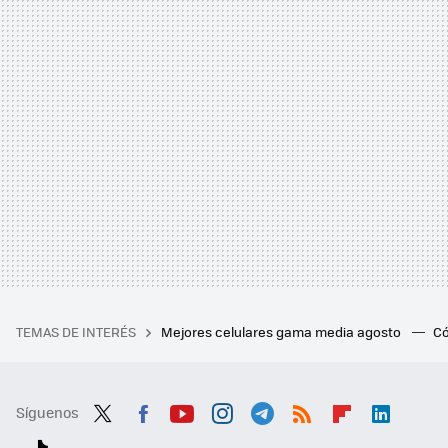
TEMAS DE INTERÉS
Mejores celulares gama media agosto
Có
Síguenos
Twit
Fac
You
Inst
Tele
RSS
Flip
Link