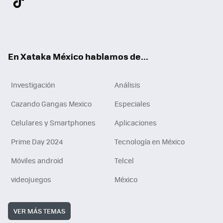
ter
ebo
tub
agr
gra
boa
edI
Tikt
ok
e
am
m
rd
n
ok
En Xataka México hablamos de...
Investigación
Análisis
Cazando Gangas Mexico
Especiales
Celulares y Smartphones
Aplicaciones
Prime Day 2024
Tecnología en México
Móviles android
Telcel
videojuegos
México
VER MÁS TEMAS