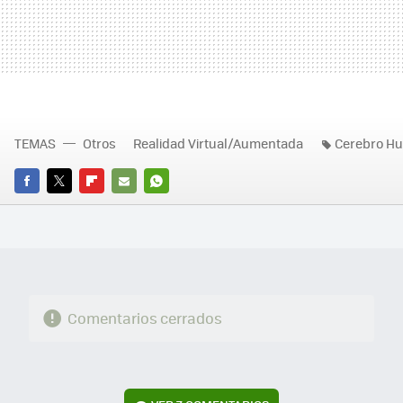
TEMAS
Otros
Realidad Virtual/Aumentada
Cerebro H
FACEBOOK
TWITTER
FLIPBOARD
E-
WHATSAPP
MAIL
Comentarios cerrados