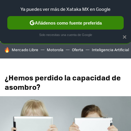
Ya puedes ver más de Xataka MX en Google
SELECCIÓN
GAMING
HOME
AUTO
TERRITORIO SAM
Añádenos como fuente preferida
Solo necesitas una cuenta de Google
×
HOY SE HABLA DE
Mercado Libre
Motorola
Oferta
Inteligencia Artificial
¿Hemos perdido la capacidad de
asombro?