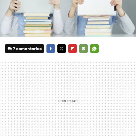
7 comentarios
FACEBOOK
TWITTER
FLIPBOARD
E-
WHATSAPP
MAIL