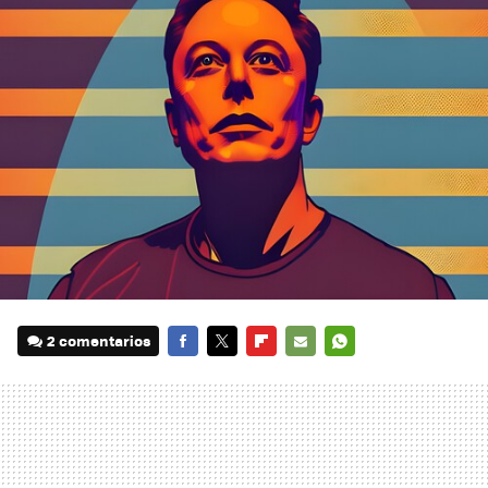
2 comentarios
FACEBOOK
TWITTER
FLIPBOARD
E-
WHATSAPP
MAIL