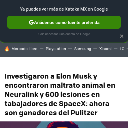
Ya puedes ver más de Xataka MX en Google
MENÚ
NUEVO
Añádenos como fuente preferida
SELECCIÓN
GAMING
HOME
AUTO
TERRITORIO SAM
Solo necesitas una cuenta de Google
×
HOY SE HABLA DE
Mercado Libre
Playstation
Samsung
Xiaomi
LG
Investigaron a Elon Musk y
encontraron maltrato animal en
Neuralink y 600 lesiones en
tabajadores de SpaceX: ahora
son ganadores del Pulitzer