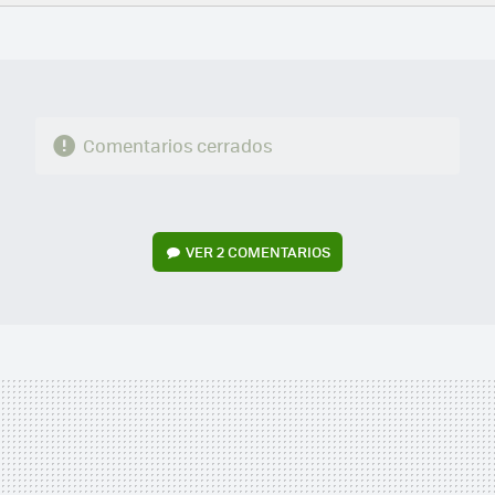
FACEBOOK
TWITTER
FLIPBOARD
E-
WHATSAPP
MAIL
Comentarios cerrados
VER
2 COMENTARIOS