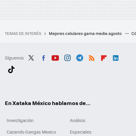
TEMAS DE INTERÉS
Mejores celulares gama media agosto
Có
Síguenos
Twit
Fac
You
Inst
Tele
RSS
Flip
Link
ter
ebo
tub
agr
gra
boa
edI
Tikt
ok
e
am
m
rd
n
ok
En Xataka México hablamos de...
Investigación
Análisis
Cazando Gangas Mexico
Especiales