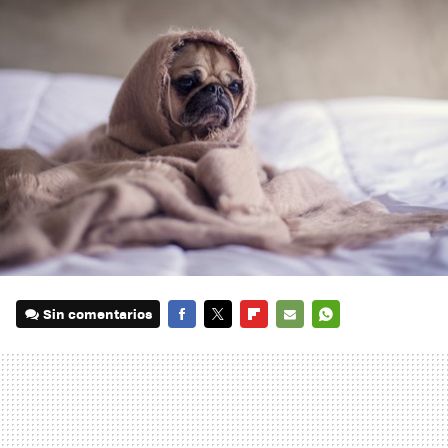
Sin comentarios
FACEBOOK
TWITTER
FLIPBOARD
E-
WHATSAPP
MAIL