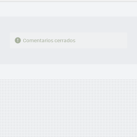
FACEBOOK
TWITTER
FLIPBOARD
E-
WHATSAPP
MAIL
Comentarios cerrados