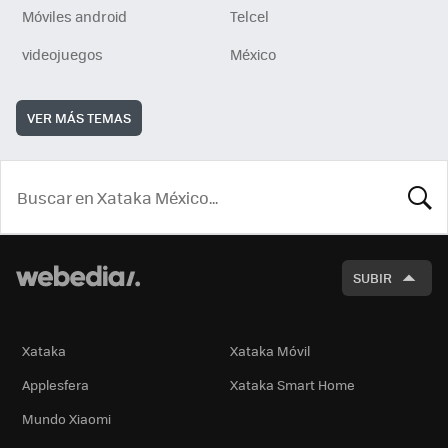
Móviles android
Telcel
videojuegos
México
VER MÁS TEMAS
BUSCA
SUBIR
Xataka
Xataka Móvil
Applesfera
Xataka Smart Home
Mundo Xiaomi