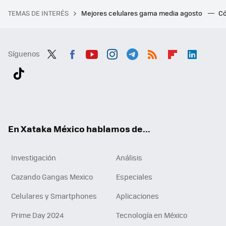
TEMAS DE INTERÉS
Mejores celulares gama media agosto
Có
Síguenos
Twit
Fac
You
Inst
Tele
RSS
Flip
Link
ter
ebo
tub
agr
gra
boa
edI
Tikt
ok
e
am
m
rd
n
ok
En Xataka México hablamos de...
Investigación
Análisis
Cazando Gangas Mexico
Especiales
Celulares y Smartphones
Aplicaciones
Prime Day 2024
Tecnología en México