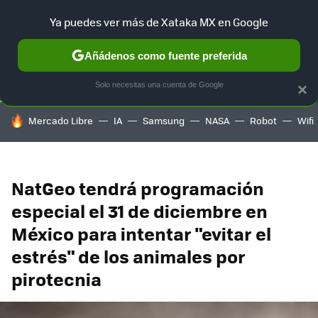
Ya puedes ver más de Xataka MX en Google
SELECCIÓN
GAMING
HOME
AUTO
TERRITORIO SAM
Añádenos como fuente preferida
Solo necesitas una cuenta de Google
×
HOY SE HABLA DE
Mercado Libre
IA
Samsung
NASA
Robot
Wifi
NatGeo tendrá programación
especial el 31 de diciembre en
México para intentar "evitar el
estrés" de los animales por
pirotecnia