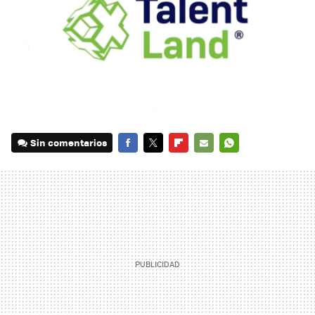
Sin comentarios
FACEBOOK
TWITTER
FLIPBOARD
E-
WHATSAPP
MAIL