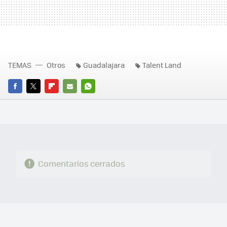
TEMAS
Otros
Guadalajara
Talent Land
FACEBOOK
TWITTER
FLIPBOARD
E-
WHATSAPP
MAIL
Comentarios cerrados