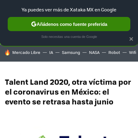
Ya puedes ver más de Xataka MX en Google
SELECCIÓN
GAMING
HOME
AUTO
TERRITORIO SAM
Añádenos como fuente preferida
Solo necesitas una cuenta de Google
×
HOY SE HABLA DE
Mercado Libre
IA
Samsung
NASA
Robot
Wifi
Talent Land 2020, otra víctima por
el coronavirus en México: el
evento se retrasa hasta junio