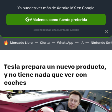
Ya puedes ver más de Xataka MX en Google
SELECCIÓN
GAMING
HOME
AUTO
TERRITORIO SAM
Añádenos como fuente preferida
Solo necesitas una cuenta de Google
×
HOY SE HABLA DE
Mercado Libre
Oferta
WhatsApp
IA
Nintendo Swi
Tesla prepara un nuevo producto,
y no tiene nada que ver con
coches