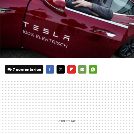
7 comentarios
FACEBOOK
TWITTER
FLIPBOARD
E-
WHATSAPP
MAIL