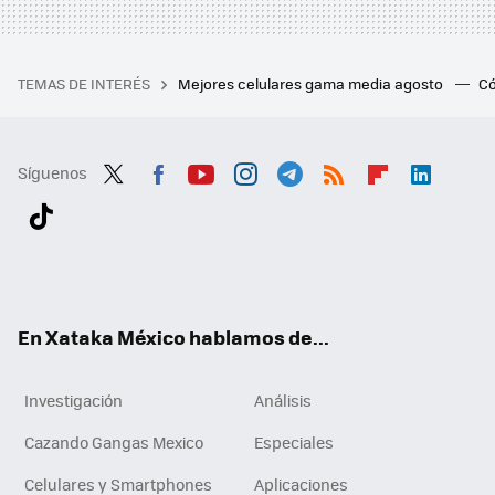
TEMAS DE INTERÉS
Mejores celulares gama media agosto
Có
Síguenos
Twit
Fac
You
Inst
Tele
RSS
Flip
Link
ter
ebo
tub
agr
gra
boa
edI
Tikt
ok
e
am
m
rd
n
ok
En Xataka México hablamos de...
Investigación
Análisis
Cazando Gangas Mexico
Especiales
Celulares y Smartphones
Aplicaciones