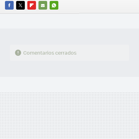
FACEBOOK
TWITTER
FLIPBOARD
E-
WHATSAPP
MAIL
Comentarios cerrados