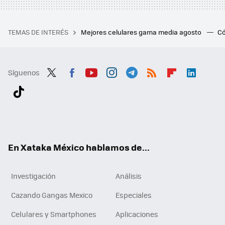
TEMAS DE INTERÉS
Mejores celulares gama media agosto
Có
Síguenos
Twit
Fac
You
Inst
Tele
RSS
Flip
Link
ter
ebo
tub
agr
gra
boa
edI
Tikt
ok
e
am
m
rd
n
ok
En Xataka México hablamos de...
Investigación
Análisis
Cazando Gangas Mexico
Especiales
Celulares y Smartphones
Aplicaciones