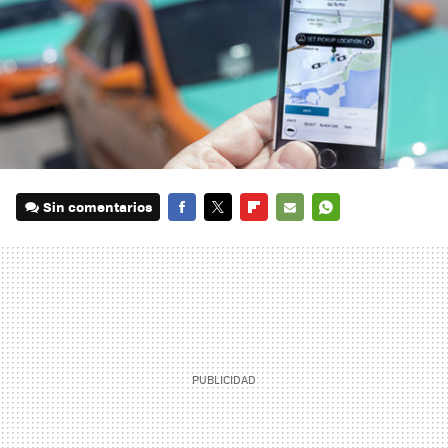
Sin comentarios
FACEBOOK
TWITTER
FLIPBOARD
E-
WHATSAPP
MAIL