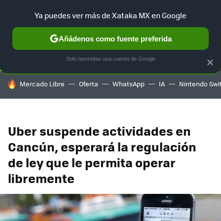
Ya puedes ver más de Xataka MX en Google
SELECCIÓN
GAMING
HOME
AUTO
TERRITORIO SAM
Añádenos como fuente preferida
Solo necesitas una cuenta de Google
×
HOY SE HABLA DE
Mercado Libre
Oferta
WhatsApp
IA
Nintendo Swi
Uber suspende actividades en
Cancún, esperará la regulación
de ley que le permita operar
libremente