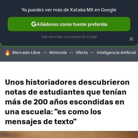
Ya puedes ver más de Xataka MX en Google
SELECCIÓN
GAMING
HOME
AUTO
TERRITORIO SAM
Añádenos como fuente preferida
Solo necesitas una cuenta de Google
×
HOY SE HABLA DE
Mercado Libre
Motorola
Oferta
Inteligencia Artificial
Unos historiadores descubrieron
notas de estudiantes que tenían
más de 200 años escondidas en
una escuela: "es como los
mensajes de texto"