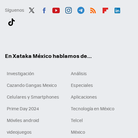
Síguenos
Twit
Fac
You
Inst
Tele
RSS
Flip
Link
ter
ebo
tub
agr
gra
boa
edI
Tikt
ok
e
am
m
rd
n
ok
En Xataka México hablamos de...
Investigación
Análisis
Cazando Gangas Mexico
Especiales
Celulares y Smartphones
Aplicaciones
Prime Day 2024
Tecnología en México
Móviles android
Telcel
videojuegos
México