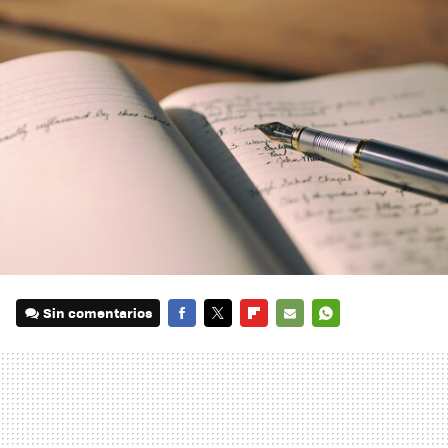
Sin comentarios
FACEBOOK
TWITTER
FLIPBOARD
E-
WHATSAPP
MAIL