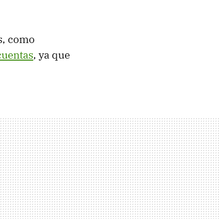
os, como
cuentas
, ya que