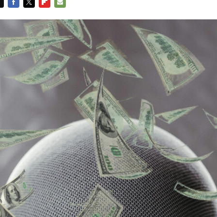
FACEBOOK
TWITTER
FLIPBOARD
E-
MAIL