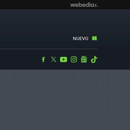
NUEVO
Facebook
Twitter
Youtube
Instagram
googlenews
Tiktok