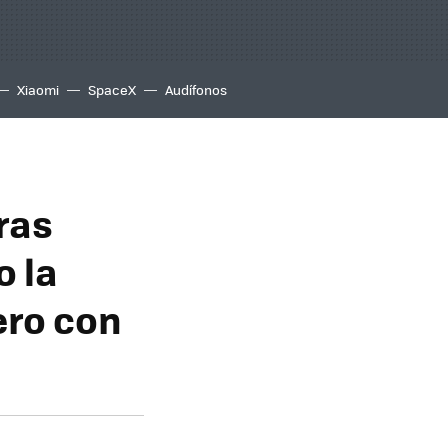
Xiaomi
SpaceX
Audífonos
ras
o la
ero con