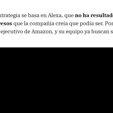
strategia se basa en Alexa, que
no ha resultado
resos
que la compañía creía que podía ser. Por
r ejecutivo de Amazon, y su equipo ya buscan 