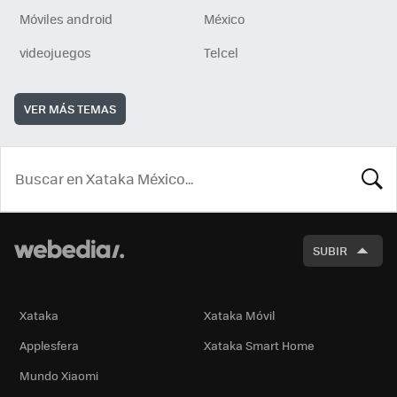
Móviles android
México
videojuegos
Telcel
VER MÁS TEMAS
BUSCA
SUBIR
Xataka
Xataka Móvil
Applesfera
Xataka Smart Home
Mundo Xiaomi