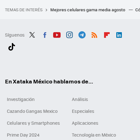
TEMAS DE INTERÉS
Mejores celulares gama media agosto
Có
Síguenos
Twit
Fac
You
Inst
Tele
RSS
Flip
Link
ter
ebo
tub
agr
gra
boa
edI
Tikt
ok
e
am
m
rd
n
ok
En Xataka México hablamos de...
Investigación
Análisis
Cazando Gangas Mexico
Especiales
Celulares y Smartphones
Aplicaciones
Prime Day 2024
Tecnología en México