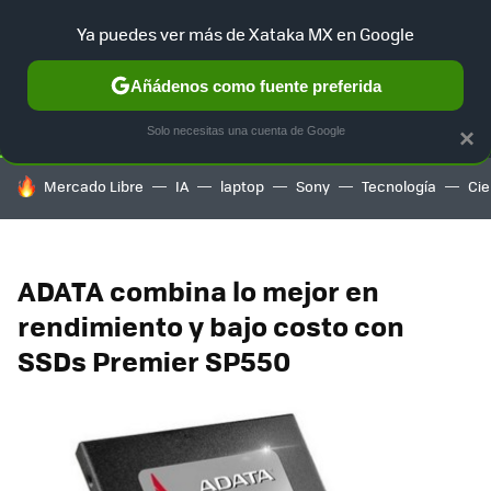
Ya puedes ver más de Xataka MX en Google
SELECCIÓN
GAMING
HOME
AUTO
TERRITORIO SAM
Añádenos como fuente preferida
Solo necesitas una cuenta de Google
×
HOY SE HABLA DE
Mercado Libre
IA
laptop
Sony
Tecnología
Cie
ADATA combina lo mejor en
rendimiento y bajo costo con
SSDs Premier SP550