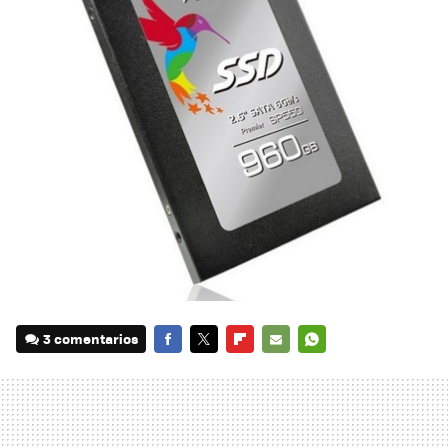
3 comentarios
FACEBOOK
TWITTER
FLIPBOARD
E-
WHATSAPP
MAIL