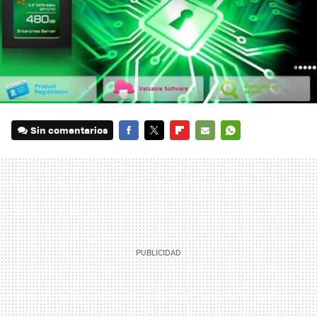
Sin comentarios
FACEBOOK
TWITTER
FLIPBOARD
E-
WHATSAPP
MAIL