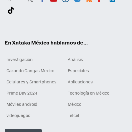
Twit
Fac
You
Inst
Tele
RSS
Flip
Link
ter
ebo
tub
agr
gra
boa
edI
Tikt
ok
e
am
m
rd
n
ok
En Xataka México hablamos de...
Investigación
Análisis
Cazando Gangas Mexico
Especiales
Celulares y Smartphones
Aplicaciones
Prime Day 2024
Tecnología en México
Móviles android
México
videojuegos
Telcel