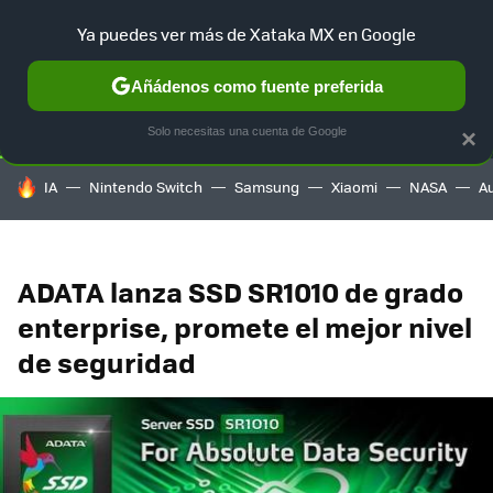
Ya puedes ver más de Xataka MX en Google
SELECCIÓN
GAMING
HOME
AUTO
TERRITORIO SAM
Añádenos como fuente preferida
Solo necesitas una cuenta de Google
×
HOY SE HABLA DE
IA
Nintendo Switch
Samsung
Xiaomi
NASA
A
ADATA lanza SSD SR1010 de grado
enterprise, promete el mejor nivel
de seguridad