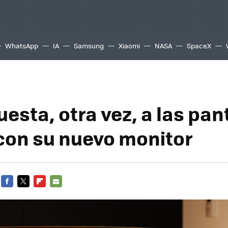
WhatsApp
IA
Samsung
Xiaomi
NASA
SpaceX
uesta, otra vez, a las pan
con su nuevo monitor
FACEBOOK
TWITTER
FLIPBOARD
E-
MAIL