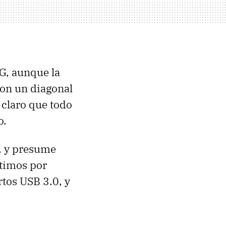
G, aunque la
con un diagonal
 claro que todo
o.
, y presume
ltimos por
tos USB 3.0, y