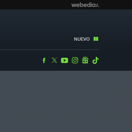
NUEVO
Facebook
Twitter
Youtube
Instagram
googlenews
Tiktok