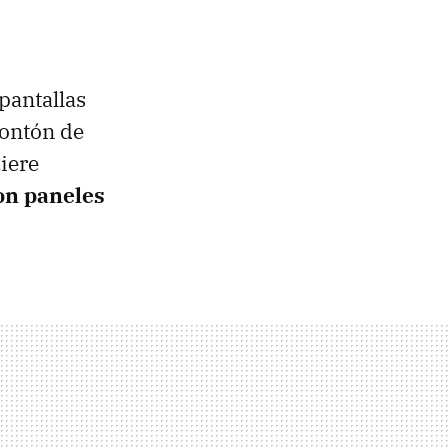
 pantallas
montón de
iere
on paneles