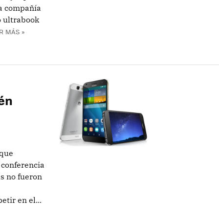
 la compañía
 ultrabook
R MÁS »
én
 que
 conferencia
es no fueron
tir en el...