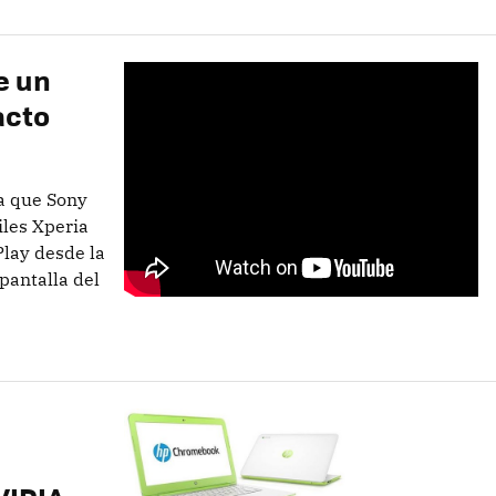
e un
acto
la que Sony
iles Xperia
Play desde la
 pantalla del