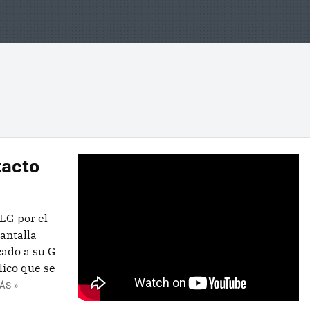
tacto
LG por el
antalla
cado a su G
lico que se
ÁS »