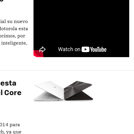
ial su nuevo
Motorola esta
ocimos, por
 inteligente,
esta
l Core
2014 para
ch, ya que