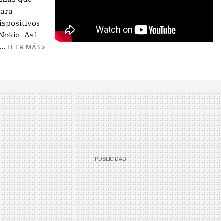
para
ispositivos
okia. Así
..
LEER MÁS »