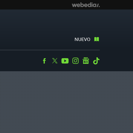
NUEVO
Facebook
Twitter
Youtube
Instagram
googlenews
Tiktok