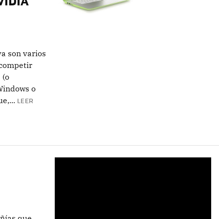
VIDIA
ya son varios
 competir
 (o
 Windows o
e,...
LEER
añías que