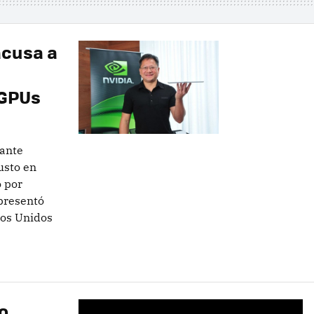
acusa a
 GPUs
ante
usto en
 por
presentó
dos Unidos
o