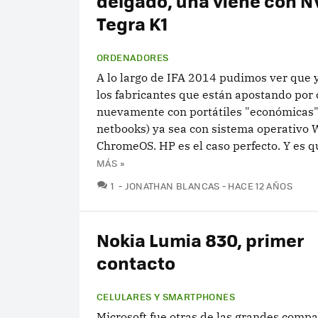
delgado, una viene con N
Tegra K1
ORDENADORES
A lo largo de IFA 2014 pudimos ver que 
los fabricantes que están apostando por
nuevamente con portátiles "económicas"
netbooks) ya sea con sistema operativo
ChromeOS. HP es el caso perfecto. Y es qu
MÁS »
COMENTARIOS
1
JONATHAN BLANCAS
HACE 12 AÑOS
Nokia Lumia 830, primer
contacto
CELULARES Y SMARTPHONES
Microsoft fue otras de las grandes comp