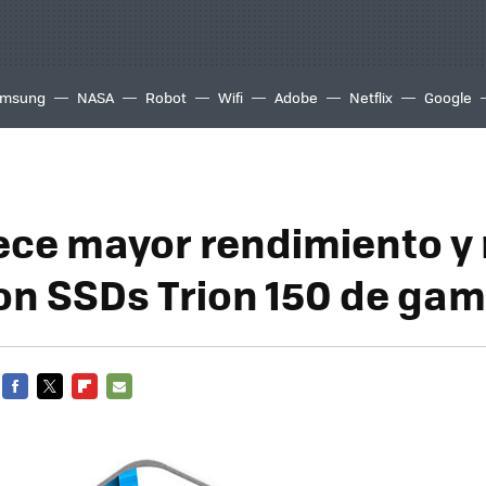
msung
NASA
Robot
Wifi
Adobe
Netflix
Google
ece mayor rendimiento y
on SSDs Trion 150 de gam
FACEBOOK
TWITTER
FLIPBOARD
E-
MAIL