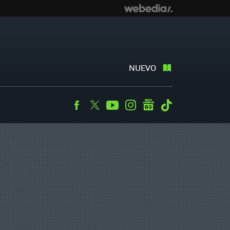
NUEVO
Facebook
Twitter
Youtube
Instagram
googlenews
Tiktok