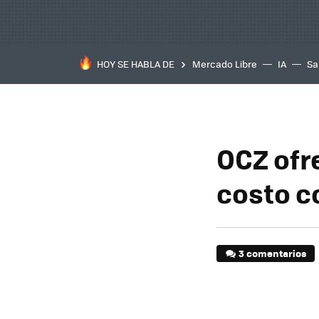
HOY SE HABLA DE
Mercado Libre
IA
Sa
OCZ ofr
costo c
3 comentarios