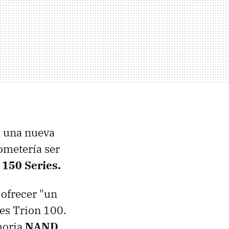
á una nueva
ometería ser
 150 Series.
 ofrecer "un
es Trion 100.
moria
NAND