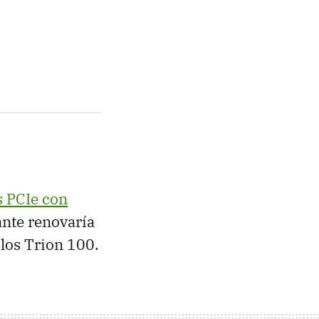
s PCIe con
ante renovaría
los Trion 100.