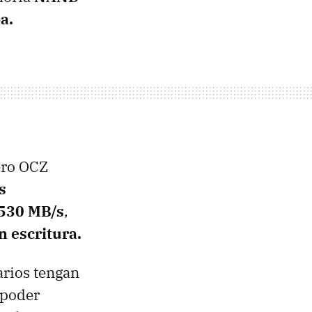
a.
ero OCZ
s
 530 MB/s
,
n escritura.
arios tengan
 poder