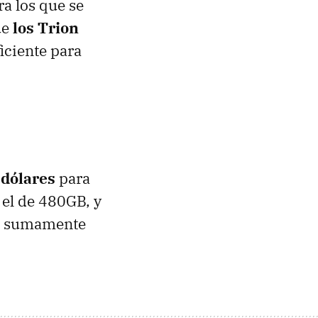
ra los que se
ue
los Trion
ficiente para
 dólares
para
 el de 480GB, y
es sumamente