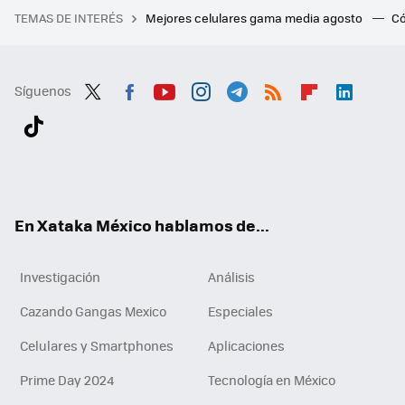
TEMAS DE INTERÉS
Mejores celulares gama media agosto
Có
Síguenos
Twit
Fac
You
Inst
Tele
RSS
Flip
Link
ter
ebo
tub
agr
gra
boa
edI
Tikt
ok
e
am
m
rd
n
ok
En Xataka México hablamos de...
Investigación
Análisis
Cazando Gangas Mexico
Especiales
Celulares y Smartphones
Aplicaciones
Prime Day 2024
Tecnología en México