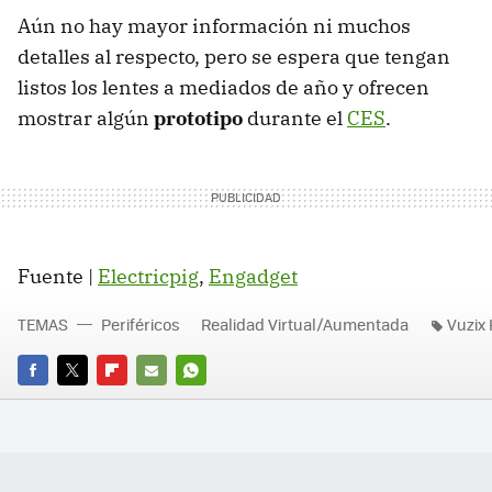
Aún no hay mayor información ni muchos
detalles al respecto, pero se espera que tengan
listos los lentes a mediados de año y ofrecen
mostrar algún
prototipo
durante el
CES
.
Fuente |
Electricpig
,
Engadget
TEMAS
Periféricos
Realidad Virtual/Aumentada
Vuzix
FACEBOOK
TWITTER
FLIPBOARD
E-
WHATSAPP
MAIL