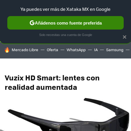
Ya puedes ver más de Xataka MX en Google
SELECCIÓN
GAMING
HOME
AUTO
TERRITORIO SAM
Añádenos como fuente preferida
Solo necesitas una cuenta de Google
×
HOY SE HABLA DE
Mercado Libre
Oferta
WhatsApp
IA
Samsung
Vuzix HD Smart: lentes con
realidad aumentada