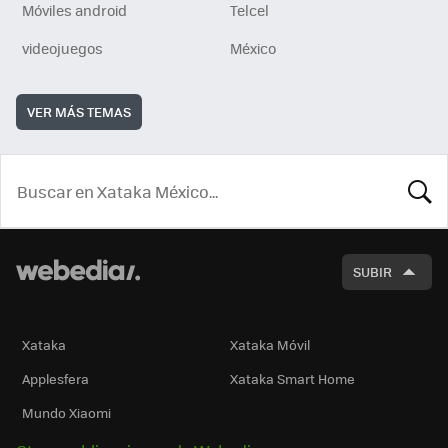
Móviles android
Telcel
videojuegos
México
VER MÁS TEMAS
BUSCA
SUBIR
Xataka
Xataka Móvil
Applesfera
Xataka Smart Home
Mundo Xiaomi