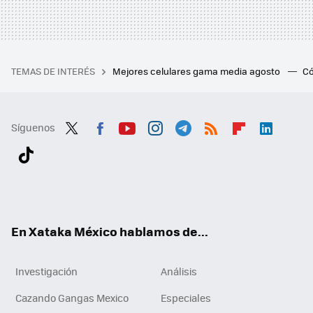
TEMAS DE INTERÉS
Mejores celulares gama media agosto
Có
Síguenos
Twit
Fac
You
Inst
Tele
RSS
Flip
Link
ter
ebo
tub
agr
gra
boa
edI
Tikt
ok
e
am
m
rd
n
ok
En Xataka México hablamos de...
Investigación
Análisis
Cazando Gangas Mexico
Especiales