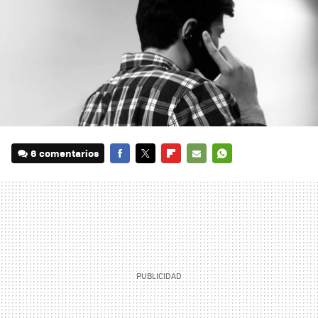
6 comentarios
FACEBOOK
TWITTER
FLIPBOARD
E-
WHATSAPP
MAIL