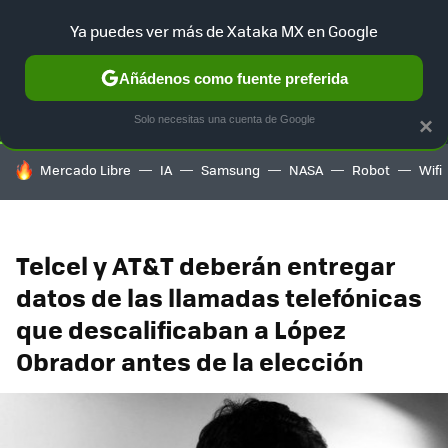
Ya puedes ver más de Xataka MX en Google
SELECCIÓN
GAMING
HOME
AUTO
TERRITORIO SAM
Añádenos como fuente preferida
Solo necesitas una cuenta de Google
×
HOY SE HABLA DE
Mercado Libre
IA
Samsung
NASA
Robot
Wifi
Telcel y AT&T deberán entregar
datos de las llamadas telefónicas
que descalificaban a López
Obrador antes de la elección