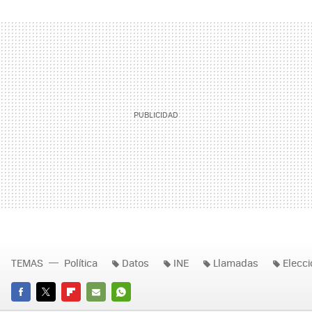
TEMAS
Política
Datos
INE
Llamadas
Elecc
FACEBOOK
TWITTER
FLIPBOARD
E-
WHATSAPP