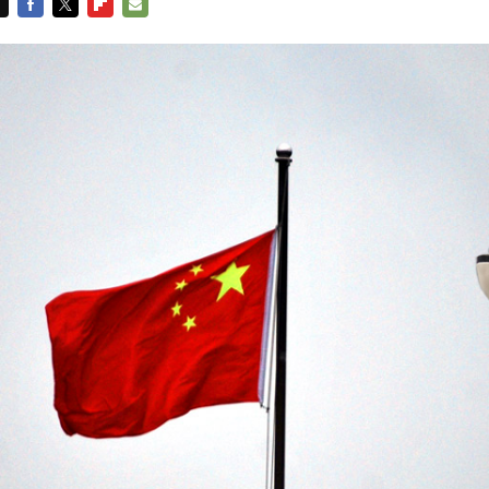
FACEBOOK
TWITTER
FLIPBOARD
E-
MAIL