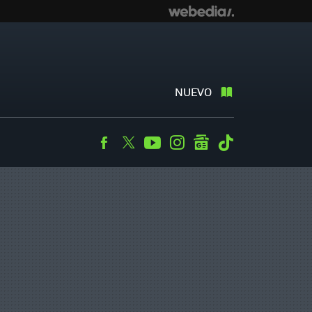
NUEVO
Facebook
Twitter
Youtube
Instagram
googlenews
Tiktok