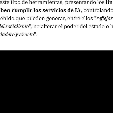
 este tipo de herramientas, presentando los
li
eben cumplir los servicios de IA
, controlando
enido que pueden generar, entre ellos "
reflejar
el socialismo
", no alterar el poder del estado o 
dadero y exacto
".