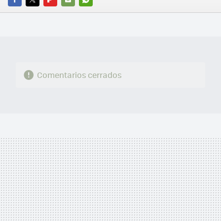
FACEBOOK
TWITTER
FLIPBOARD
E-
WHATSAPP
MAIL
Comentarios cerrados