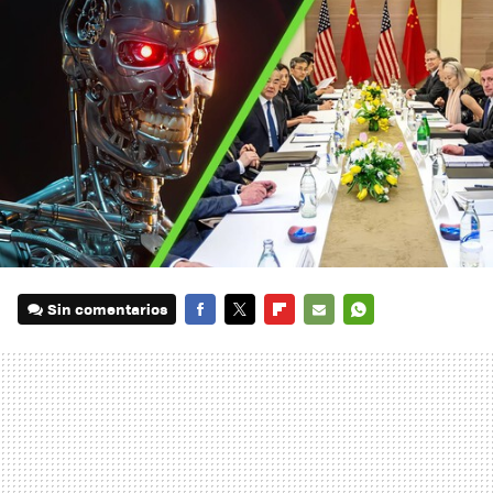
Sin comentarios
FACEBOOK
TWITTER
FLIPBOARD
E-
WHATSAPP
MAIL