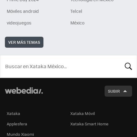
Móviles android
Telcel
videojuegos
México
VER MÁS TEMAS
BUSCA
SUBIR
Xataka
Xataka Móvil
Applesfera
Xataka Smart Home
Mundo Xiaomi