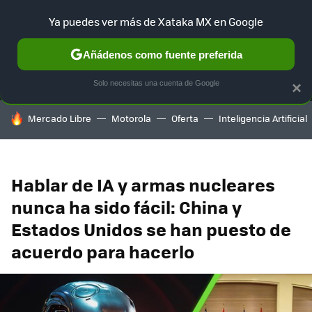
Ya puedes ver más de Xataka MX en Google
MENÚ
NUEVO
Añádenos como fuente preferida
SELECCIÓN
GAMING
HOME
AUTO
TERRITORIO SAM
Solo necesitas una cuenta de Google
×
HOY SE HABLA DE
Mercado Libre
Motorola
Oferta
Inteligencia Artificial
Hablar de IA y armas nucleares
nunca ha sido fácil: China y
Estados Unidos se han puesto de
acuerdo para hacerlo