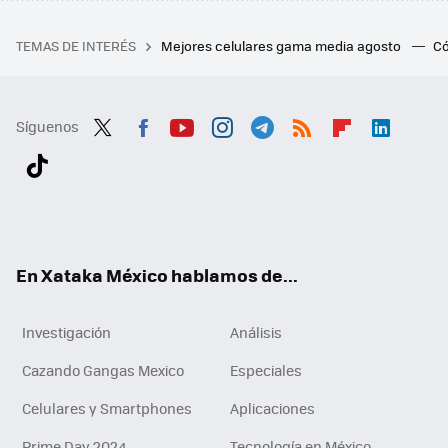
TEMAS DE INTERÉS
Mejores celulares gama media agosto
Có
Síguenos
Twit
Fac
You
Inst
Tele
RSS
Flip
Link
ter
ebo
tub
agr
gra
boa
edI
Tikt
ok
e
am
m
rd
n
ok
En Xataka México hablamos de...
Investigación
Análisis
Cazando Gangas Mexico
Especiales
Celulares y Smartphones
Aplicaciones
Prime Day 2024
Tecnología en México