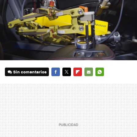
Sin comentarios
FACEBOOK
TWITTER
FLIPBOARD
E-
WHATSAPP
MAIL