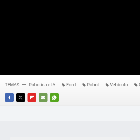
TEMAS
Robotica e IA
Ford
Robot
Vehículo
FACEBOOK
TWITTER
FLIPBOARD
E-
WHATSAPP
MAIL