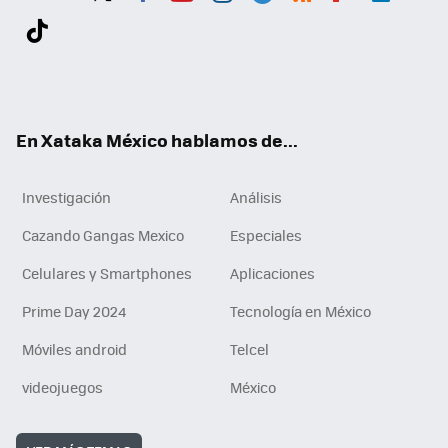
Twit
Fac
You
Inst
Tele
RSS
Flip
Link
ter
ebo
tub
agr
gra
boa
edI
Tikt
ok
e
am
m
rd
n
ok
En Xataka México hablamos de...
Investigación
Análisis
Cazando Gangas Mexico
Especiales
Celulares y Smartphones
Aplicaciones
Prime Day 2024
Tecnología en México
Móviles android
Telcel
videojuegos
México