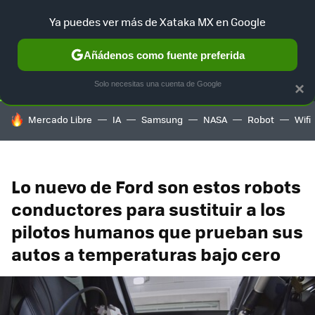
Ya puedes ver más de Xataka MX en Google
SELECCIÓN
GAMING
HOME
AUTO
TERRITORIO SAM
Añádenos como fuente preferida
Solo necesitas una cuenta de Google
×
HOY SE HABLA DE
Mercado Libre
IA
Samsung
NASA
Robot
Wifi
Lo nuevo de Ford son estos robots
conductores para sustituir a los
pilotos humanos que prueban sus
autos a temperaturas bajo cero