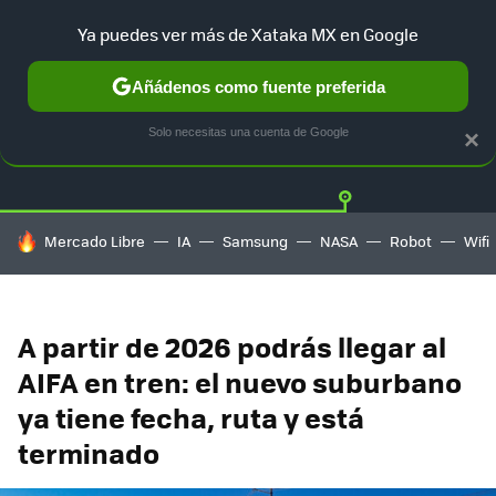
Ya puedes ver más de Xataka MX en Google
Añádenos como fuente preferida
Twitter
Fa
TESLA
UBER
AUTO ELECTRICO
Solo necesitas una cuenta de Google
×
HOY SE HABLA DE
Mercado Libre
IA
Samsung
NASA
Robot
Wifi
A partir de 2026 podrás llegar al
AIFA en tren: el nuevo suburbano
ya tiene fecha, ruta y está
terminado