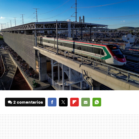
2 comentarios
FACEBOOK
TWITTER
FLIPBOARD
E-
WHATSAPP
MAIL