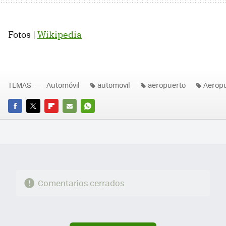
Fotos |
Wikipedia
TEMAS
Automóvil
automovil
aeropuerto
Aerop
FACEBOOK
TWITTER
FLIPBOARD
E-
WHATSAPP
MAIL
Comentarios cerrados