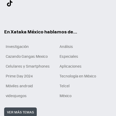
Twit
Fac
You
Inst
Tele
RSS
Flip
Link
ter
ebo
tub
agr
gra
boa
edI
Tikt
ok
e
am
m
rd
n
ok
En Xataka México hablamos de...
Investigación
Análisis
Cazando Gangas Mexico
Especiales
Celulares y Smartphones
Aplicaciones
Prime Day 2024
Tecnología en México
Móviles android
Telcel
videojuegos
México
VER MÁS TEMAS