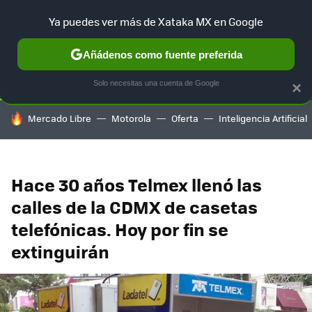
Ya puedes ver más de Xataka MX en Google
SELECCIÓN
GAMING
HOME
AUTO
TERRITORIO SAM
Añádenos como fuente preferida
Solo necesitas una cuenta de Google
×
HOY SE HABLA DE
Mercado Libre
Motorola
Oferta
Inteligencia Artificial
Hace 30 años Telmex llenó las
calles de la CDMX de casetas
telefónicas. Hoy por fin se
extinguirán