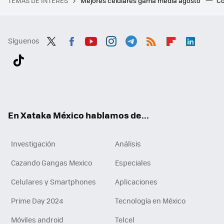
TEMAS DE INTERÉS
Mejores celulares gama media agosto
Có
Síguenos
Twit
Fac
You
Inst
Tele
RSS
Flip
Link
ter
ebo
tub
agr
gra
boa
edI
Tikt
ok
e
am
m
rd
n
ok
En Xataka México hablamos de...
Investigación
Análisis
Cazando Gangas Mexico
Especiales
Celulares y Smartphones
Aplicaciones
Prime Day 2024
Tecnología en México
Móviles android
Telcel