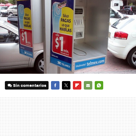
Sin comentarios
FACEBOOK
TWITTER
FLIPBOARD
E-
WHATSAPP
MAIL