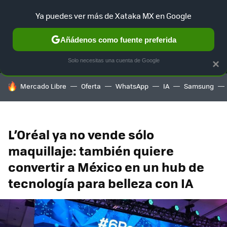
Ya puedes ver más de Xataka MX en Google
MENÚ
NUEVO
Añádenos como fuente preferida
SELECCIÓN
GAMING
HOME
AUTO
TERRITORIO SAM
Solo necesitas una cuenta de Google
×
HOY SE HABLA DE
Mercado Libre
Oferta
WhatsApp
IA
Samsung
L’Oréal ya no vende sólo
maquillaje: también quiere
convertir a México en un hub de
tecnología para belleza con IA